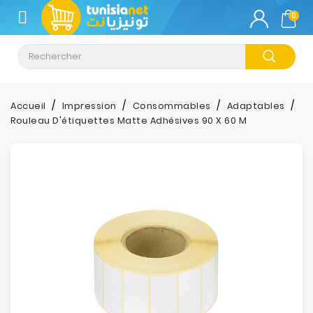
CATÉGORIE
0
Climatisation
Informatique
Accueil
Impression
Consommables
Adaptables
Rouleau D'étiquettes Matte Adhésives 90 X 60 M
Téléphonie
&
Tablette
Impression
Stockage
TV-
Son-
Photos