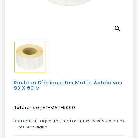
Electroménager
Bureautique
search
Réseau
&
Sécurité
Mobilités
&
Loisirs
Rouleau D'étiquettes Matte Adhésives
90 X 60 M
Référence :
ET-MAT-9060
Rouleau d'étiquettes matte adhésives 90 x 60 m
- Couleur Blanc