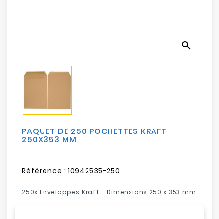
Electroménager
Bureautique
search
Réseau
&
Sécurité
Mobilités
&
Loisirs
PAQUET DE 250 POCHETTES KRAFT
250X353 MM
Référence :
10942535-250
250x Enveloppes Kraft - Dimensions 250 x 353 mm