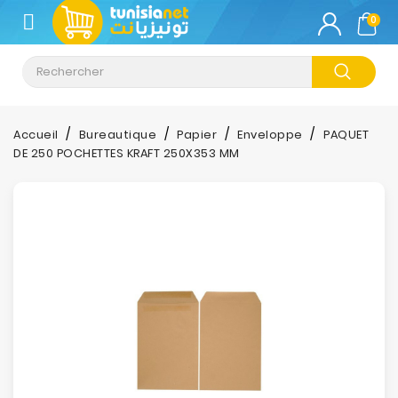
CATÉGORIE
0
Climatisation
Informatique
Accueil
Bureautique
Papier
Enveloppe
PAQUET
DE 250 POCHETTES KRAFT 250X353 MM
Téléphonie
&
Tablette
Impression
Stockage
TV-
Son-
Photos