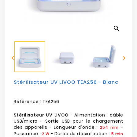
Electroménager
Bureautique
search
Réseau
&
Sécurité


Mobilités
&
Loisirs
Stérilisateur UV LIVOO TEA256 - Blanc
Référence :
TEA256
Stérilisateur UV LIVOO
- Alimentation : câble
USB/micro - Sortie USB pour le chargement
des appareils - Longueur d’onde :
-
254 mm
Puissance :
-
Durée de désinfection :
2 W
5 min