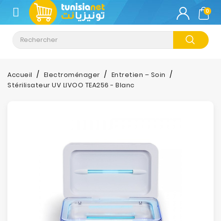
CATÉGORIE
0
Climatisation
Informatique
Accueil
Electroménager
Entretien – Soin
Stérilisateur UV LIVOO TEA256 - Blanc
Téléphonie
&
Tablette
Impression
Stockage
TV-
Son-
Photos