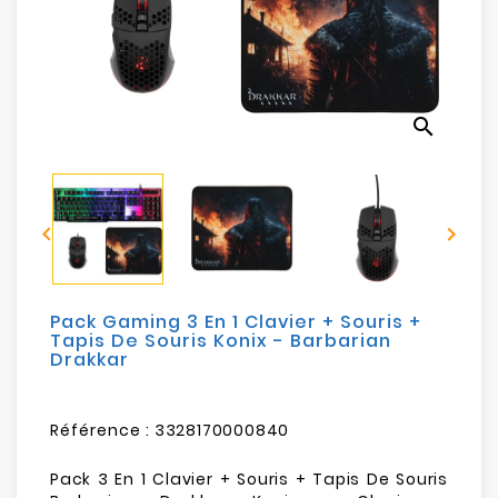
Electroménager
Bureautique
search
Réseau
&
Sécurité


Mobilités
&
Loisirs
Pack Gaming 3 En 1 Clavier + Souris +
Tapis De Souris Konix - Barbarian
Drakkar
Référence :
3328170000840
Pack 3 En 1 Clavier + Souris + Tapis De Souris