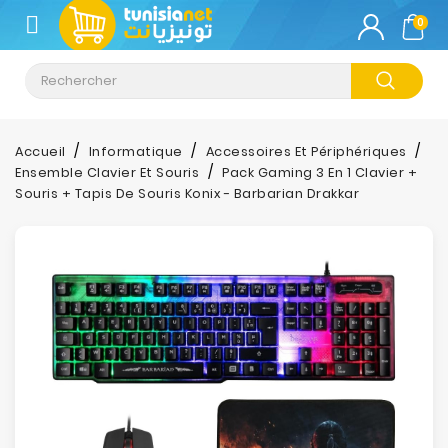
CATÉGORIE
0
Climatisation
Informatique
Accueil
Informatique
Accessoires Et Périphériques
Ensemble Clavier Et Souris
Pack Gaming 3 En 1 Clavier +
Téléphonie
Souris + Tapis De Souris Konix - Barbarian Drakkar
&
Tablette
Impression
Stockage
TV-
Son-
Photos