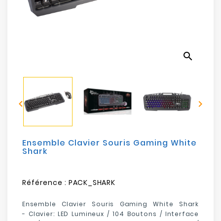
Electroménager
Bureautique
search
Réseau
&
Sécurité


Mobilités
&
Loisirs
Ensemble Clavier Souris Gaming White
Shark
Référence :
PACK_SHARK
Ensemble Clavier Souris Gaming White Shark
- Clavier: LED Lumineux / 104 Boutons / Interface