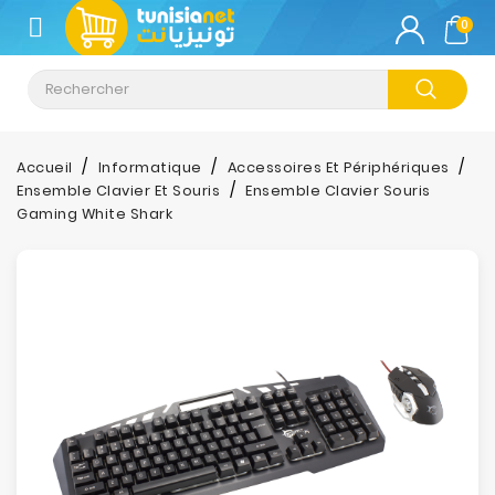
CATÉGORIE
0
Climatisation
Informatique
Accueil
Informatique
Accessoires Et Périphériques
Ensemble Clavier Et Souris
Ensemble Clavier Souris
Téléphonie
Gaming White Shark
&
Tablette
Impression
Stockage
TV-
Son-
Photos