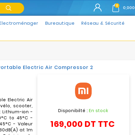
0
0,000
Electroménager
Bureautique
Réseau & Sécurité
ortable Electric Air Compressor 2
e Electric Air
élo, scooter,
Disponibilté :
En stock
: Lithium-ion -
0°C to 45°C -
169,000 DT
TTC
45°C - Valeur
80dB(A) at 1m