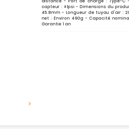
distance - Port de charge : Type-C -
capteur : ±1psi - Dimensions du produit
45.8mm - Longueur de tuyau d'air : 
net : Environ 490g - Capacité nomin
Garantie 1 an
