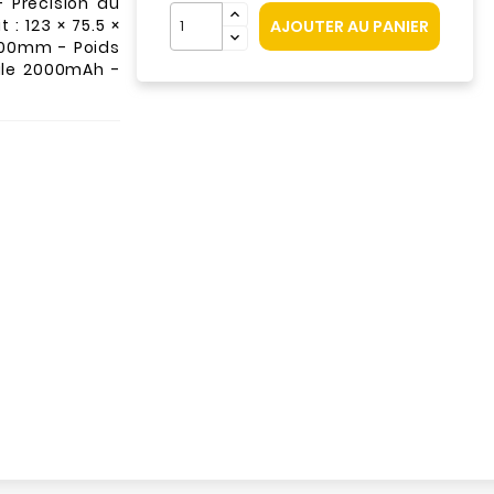
 Précision du
 : 123 × 75.5 ×
AJOUTER AU PANIER
200mm - Poids
ale 2000mAh -