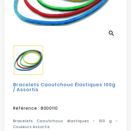
Electroménager
Bureautique
search
Réseau
&
Sécurité
Mobilités
&
Loisirs
Bracelets Caoutchouc Élastiques 100g
/ Assortis
Référence :
8000110
Bracelets Caoutchouc élastiques - 100 g -
Couleurs Assortis