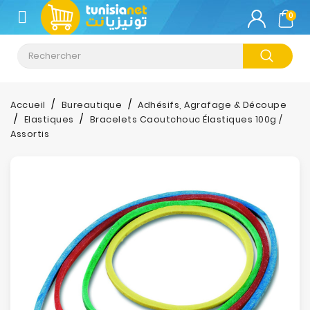
CATÉGORIE
0
Climatisation
Informatique
Accueil
Bureautique
Adhésifs, Agrafage & Découpe
Elastiques
Bracelets Caoutchouc Élastiques 100g /
Téléphonie
Assortis
&
Tablette
Impression
Stockage
TV-
Son-
Photos