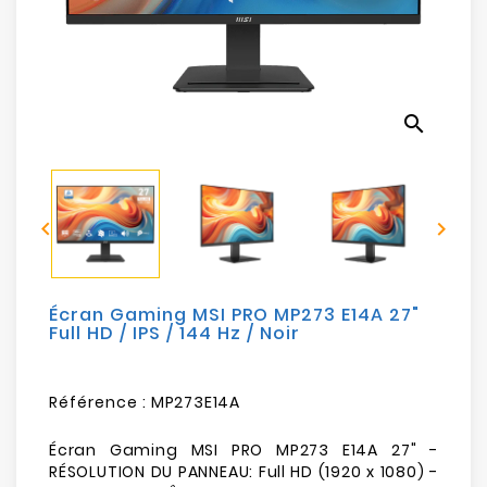
Electroménager
Bureautique
search
Réseau
&
Sécurité


Mobilités
&
Loisirs
Écran Gaming MSI PRO MP273 E14A 27"
Full HD / IPS / 144 Hz / Noir
Référence :
MP273E14A
Écran Gaming MSI PRO MP273 E14A 27" -
RÉSOLUTION DU PANNEAU: Full HD (1920 x 1080) -