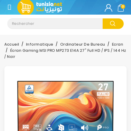
CATÉGORIE
0
Climatisation
Informatique
Accueil
Informatique
Ordinateur De Bureau
Ecran
Écran Gaming MSI PRO MP273 E14A 27" Full HD / IPS / 144 Hz
Téléphonie
/ Noir
&
Tablette
Impression
Stockage
TV-
Son-
Photos