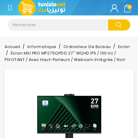
CATÉGORIE
0
Climatisation
Informatique
Accueil
Informatique
Ordinateur De Bureau
Ecran
Écran MSI PRO MP275QPDG 27" WQHD IPS / 100 Hz /
Téléphonie
PIVOTANT / Avec Haut-Parleurs / Webcam Intégrée / Noir
&
Tablette
Impression
Stockage
TV-
Son-
Photos