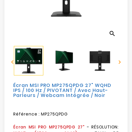
Electroménager
Bureautique
search
Réseau
&
Sécurité


Mobilités
&
Loisirs
Écran MSI PRO MP275QPDG 27" WQHD
IPS / 100 Hz / PIVOTANT / Avec Haut-
Parleurs / Webcam Intégrée / Noir
Référence :
MP275QPDG
- RÉSOLUTION:
Écran MSI PRO MP275QPDG 27"