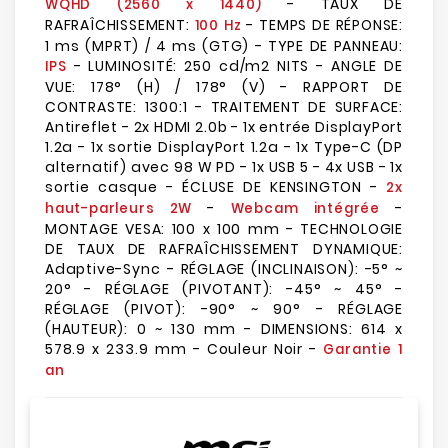
- TAUX DE
WQHD (2560 x 1440)
RAFRAÎCHISSEMENT:
- TEMPS DE RÉPONSE:
100 Hz
1 ms (MPRT) / 4 ms (GTG) - TYPE DE PANNEAU:
- LUMINOSITÉ: 250 cd/m2 NITS - ANGLE DE
IPS
VUE: 178° (H) / 178° (V) - RAPPORT DE
CONTRASTE: 1300:1 - TRAITEMENT DE SURFACE:
Antireflet - 2x HDMI 2.0b - 1x entrée DisplayPort
1.2a - 1x sortie DisplayPort 1.2a - 1x Type-C (DP
alternatif) avec 98 W PD - 1x USB 5 - 4x USB - 1x
sortie casque - ÉCLUSE DE KENSINGTON -
2x
-
-
haut-parleurs 2W
Webcam intégrée
MONTAGE VESA: 100 x 100 mm - TECHNOLOGIE
DE TAUX DE RAFRAÎCHISSEMENT DYNAMIQUE:
Adaptive-Sync - RÉGLAGE (INCLINAISON): -5° ~
20° - RÉGLAGE (PIVOTANT): -45° ~ 45° -
RÉGLAGE (PIVOT): -90° ~ 90° - RÉGLAGE
(HAUTEUR): 0 ~ 130 mm - DIMENSIONS: 614 x
578.9 x 233.9 mm - Couleur Noir -
Garantie 1
an