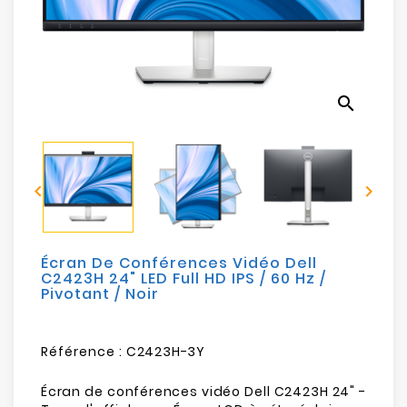
Electroménager
Bureautique
search
Réseau
&
Sécurité


Mobilités
&
Loisirs
Écran De Conférences Vidéo Dell
C2423H 24" LED Full HD IPS / 60 Hz /
Pivotant / Noir
Référence :
C2423H-3Y
Écran de conférences vidéo Dell C2423H 24" -