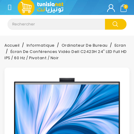
CATÉGORIE
0
Climatisation
Informatique
Accueil
Informatique
Ordinateur De Bureau
Ecran
Écran De Conférences Vidéo Dell C2423H 24" LED Full HD
Téléphonie
IPS / 60 Hz / Pivotant / Noir
&
Tablette
Impression
Stockage
TV-
Son-
Photos