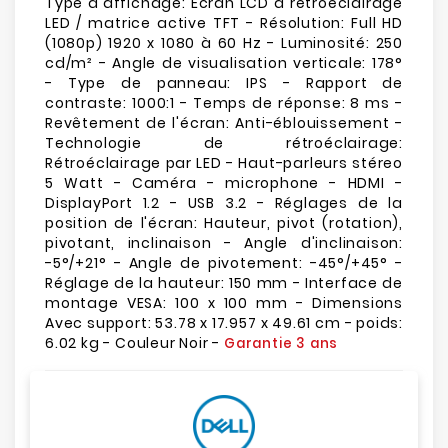
Type d'affichage: Écran LCD à rétroéclairage
LED / matrice active TFT - Résolution: Full HD
(1080p) 1920 x 1080 à 60 Hz - Luminosité: 250
cd/m² - Angle de visualisation verticale: 178°
- Type de panneau: IPS - Rapport de
contraste: 1000:1 - Temps de réponse: 8 ms -
Revêtement de l'écran: Anti-éblouissement -
Technologie de rétroéclairage:
Rétroéclairage par LED - Haut-parleurs stéreo
5 Watt - Caméra - microphone - HDMI -
DisplayPort 1.2 - USB 3.2 - Réglages de la
position de l'écran: Hauteur, pivot (rotation),
pivotant, inclinaison - Angle d'inclinaison:
-5°/+21° - Angle de pivotement: -45°/+45° -
Réglage de la hauteur: 150 mm - Interface de
montage VESA: 100 x 100 mm - Dimensions
Avec support: 53.78 x 17.957 x 49.61 cm - poids:
6.02 kg - Couleur Noir -
Garantie 3 ans