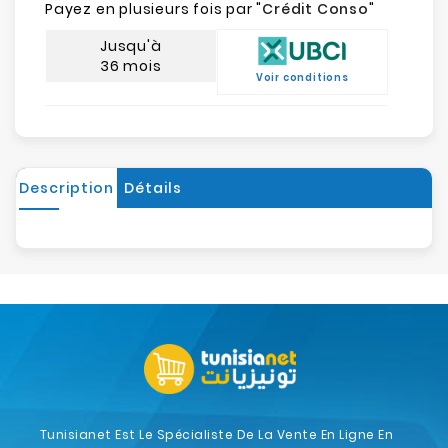
Payez en plusieurs fois par "
Crédit Conso
"
Jusqu'à
36 mois
Voir conditions
Description
Détails
Tunisianet Est Le Spécialiste De La Vente En Ligne En