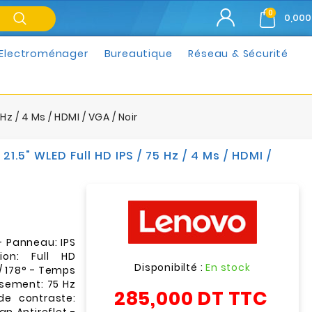
0
0,000
Electroménager
Bureautique
Réseau & Sécurité
Hz / 4 Ms / HDMI / VGA / Noir
1.5" WLED Full HD IPS / 75 Hz / 4 Ms / HDMI /
- Panneau: IPS
ion: Full HD
Disponibilté :
En stock
 / 178° - Temps
ssement: 75 Hz
285,000 DT
TTC
de contraste: