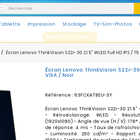
Tablette
Impression
Stockage
TV-Son-Photos
Mobilités & Loisirs
Écran Lenovo ThinkVision S22i-30 21.5" WLED Full HD IPS / 75 
Écran Lenovo ThinkVision S22i-30 2
VGA / Noir
Référence :
63FCKATBEU-3Y
Écran Lenovo ThinkVision S22i-30 21.5" 
- Rétroéclairage: WLED - Résolut
(1920x1080) - Angle de vue (H / V): 178°
de réponse: 4 ms - Taux de rafraîchi
- Luminosité: 250 cd/m² - Rapport 