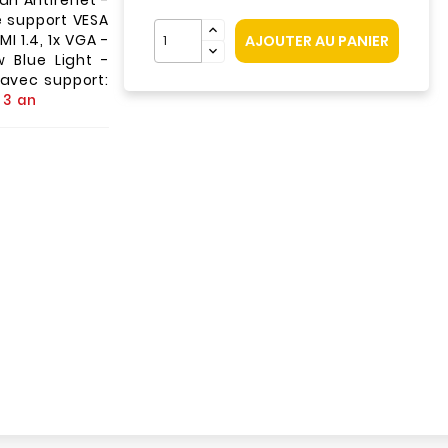
an Antireflet -
e support VESA
I 1.4, 1x VGA -
AJOUTER AU PANIER
 Blue Light -
 avec support:
 3 an