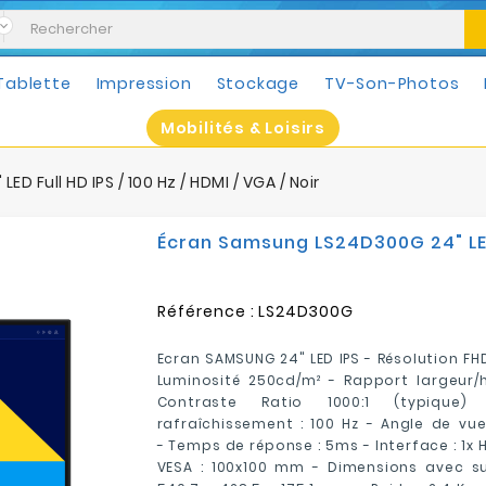
Tablette
Impression
Stockage
TV-Son-Photos
Mobilités & Loisirs
 Full HD IPS / 100 Hz / HDMI / VGA / Noir
Écran Samsung LS24D300G 24" LED F
Référence :
LS24D300G
Ecran SAMSUNG 24" LED IPS - Résolution FHD
Luminosité 250cd/m² - Rapport largeur/h
Contraste Ratio 1000:1 (typiqu
rafraîchissement : 100 Hz - Angle de vue 
- Temps de réponse : 5ms - Interface : 1x HD
VESA : 100x100 mm - Dimensions avec sup