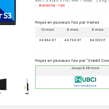
540,7 x 428,5 x 175,1 mm - Poids : 2.4 Kg 
Garantie : 1 an
-
Payez en plusieurs fois par traites
12 mois
9 mois
6 mois
34.964 DT
44.734 DT
64.109 DT
Payez en plusieurs fois par "
Crédit Co
Jusqu'à 36 mois
Voir conditions
