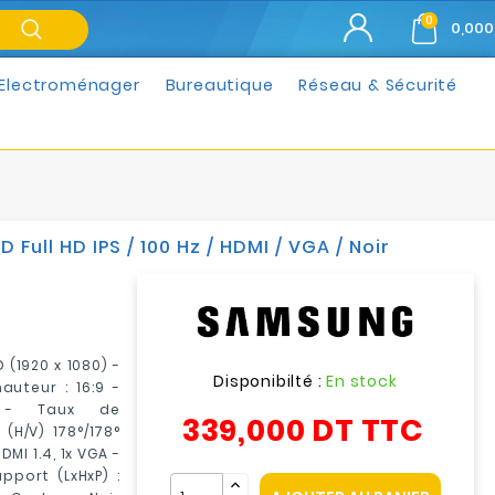
0
0,000
Electroménager
Bureautique
Réseau & Sécurité
ull HD IPS / 100 Hz / HDMI / VGA / Noir
 (1920 x 1080) -
Disponibilté :
En stock
auteur : 16:9 -
e) - Taux de
339,000 DT
TTC
(H/V) 178°/178°
MI 1.4, 1x VGA -
port (LxHxP) :