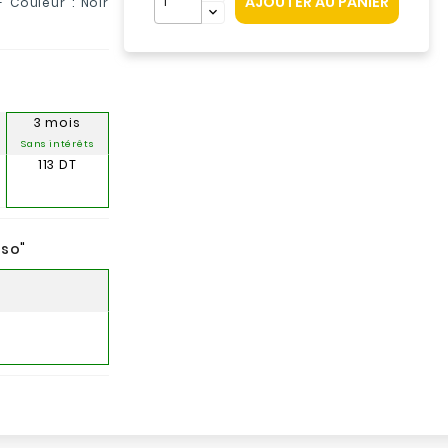
AJOUTER AU PANIER
- Couleur : Noir
3 mois
Sans intérêts
113 DT
nso
"