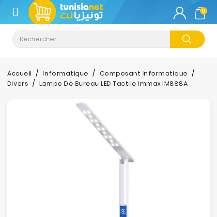
CATÉGORIE
0
Climatisation
Informatique
Accueil
Informatique
Composant Informatique
Divers
Lampe De Bureau LED Tactile Immax IM888A
Téléphonie
&
Tablette
Impression
Stockage
TV-
Son-
Photos