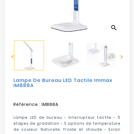
Electroménager
Bureautique
search
Réseau
&
Sécurité


Mobilités
&
Loisirs
Lampe De Bureau LED Tactile Immax
IM888A
Référence :
IM888A
Lampe LED de bureau - Interrupteur tactile - 5
étapes de gradation - 3 options de température
de couleur: Naturelle, froide et chaude - Ecran