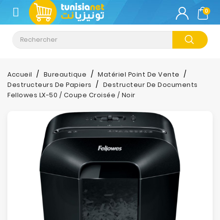
CATÉGORIE
0
Climatisation
Informatique
Accueil
Bureautique
Matériel Point De Vente
Destructeurs De Papiers
Destructeur De Documents
Téléphonie
Fellowes LX-50 / Coupe Croisée / Noir
&
Tablette
Impression
Stockage
TV-
Son-
Photos