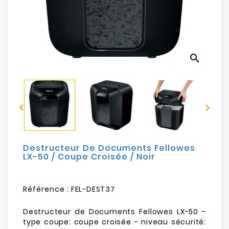
Electroménager
Bureautique
search
Réseau
&
Sécurité


Mobilités
&
Loisirs
Destructeur De Documents Fellowes
LX-50 / Coupe Croisée / Noir
Référence :
FEL-DEST37
Destructeur de Documents Fellowes LX-50 -
type coupe: coupe croisée - niveau sécurité: