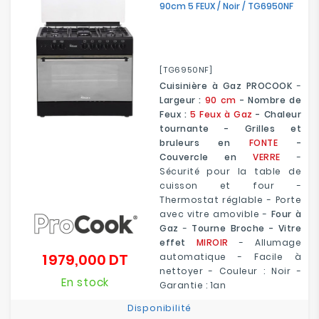
90cm 5 FEUX / Noir / TG6950NF
[TG6950NF]
Cuisinière à Gaz PROCOOK
-
Largeur :
90 cm
- Nombre de
Feux :
5 Feux à Gaz
- Chaleur
tournante - Grilles et
bruleurs en
FONTE
-
Couvercle en
VERRE
-
Sécurité pour la table de
cuisson et four -
Thermostat réglable - Porte
avec vitre amovible -
Four à
Gaz
-
Tourne Broche - Vitre
effet
MIROIR
- Allumage
1 979,000 DT
automatique - Facile à
Prix
nettoyer - Couleur : Noir -
En stock
Garantie : 1an
Disponibilité