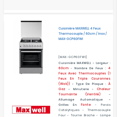
Cuisinière MAXWELL 4 Feux
Thermocouple / 60cm / Inox /
MAX-GCP60FWI
[MAX-GCP60FWI]
Cuisinière MAXWELL - Largeur :
60cm
4
-
Nombre De Feux :
Feux Avec Thermocouples (1
Feux En Triple Couronnes
(Wok))
À
- Type De Plaque :
Gaz
Chaleur
- Minuterie -
Tournante (Ventilé)
-
Allumage Automatique -
Fonte
Grilles En
- Parois
Catalytiques - Thermocouple
Four - Tourne Broche - Lampe