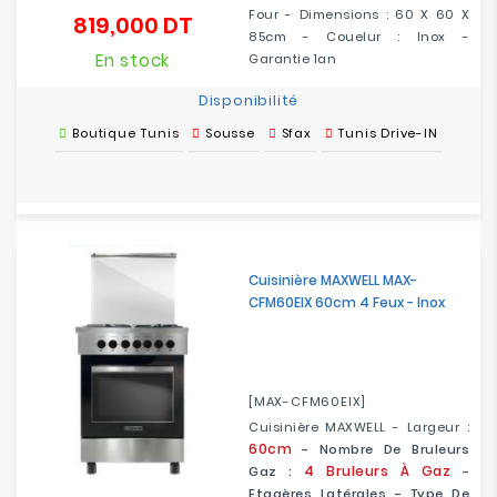
Four - Dimensions : 60 X 60 X
819,000 DT
Prix
85cm - Couelur : Inox -
En stock
Garantie 1an
Disponibilité
Boutique Tunis
Sousse
Sfax
Tunis Drive-IN
Cuisinière MAXWELL MAX-
CFM60EIX 60cm 4 Feux - Inox
[MAX-CFM60EIX]
Cuisinière MAXWELL - Largeur :
60cm
- Nombre De Bruleurs
4 Bruleurs À Gaz
Gaz :
-
Etagères Latérales - Type De