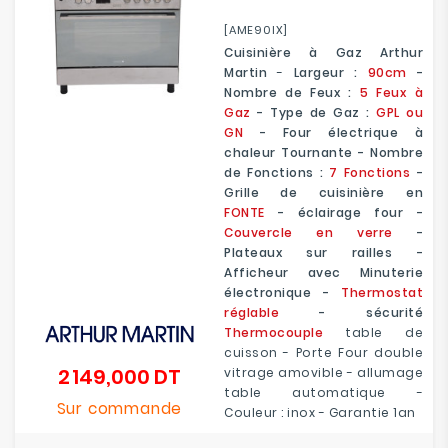
[AME90IX]
Cuisinière à Gaz Arthur
Martin
-
Largeur :
90cm
-
Nombre de Feux :
5 Feux à
Gaz
- Type de Gaz :
GPL ou
GN
- Four électrique à
chaleur Tournante - Nombre
de Fonctions :
7 Fonctions
-
Grille de cuisinière en
FONTE
- éclairage four -
Couvercle en verre
-
Plateaux sur railles -
Afficheur avec Minuterie
électronique -
Thermostat
réglable
- sécurité
Thermocouple
table de
cuisson - Porte Four double
2 149,000 DT
vitrage amovible - allumage
Prix
table automatique -
Sur commande
Couleur : inox - Garantie 1an