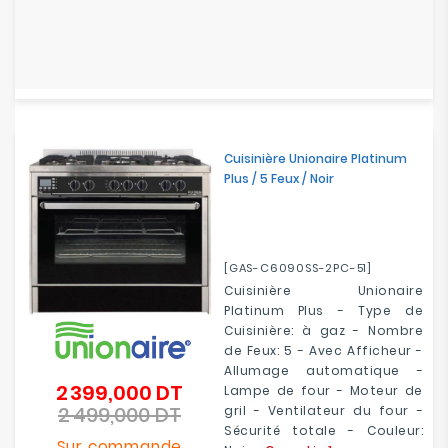
Cuisinière Unionaire Platinum
Plus / 5 Feux / Noir
[GAS-C6090SS-2PC-51]
Cuisinière Unionaire
Platinum Plus - Type de
Cuisinière: à gaz - Nombre
de Feux: 5 - Avec Afficheur -
Allumage automatique -
2 399,000 DT
Prix
Lampe de four - Moteur de
2 499,000 DT
de
gril - Ventilateur du four -
Prix
base
Sécurité totale - Couleur:
Sur commande