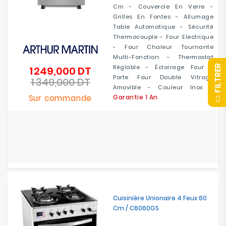
Cm - Couvercle En Verre -
Grilles En Fontes - Allumage
Table Automatique - Sécurité
Thermocouple - Four Electrique
- Four Chaleur Tournante
Multi-Fonction - Thermostat
R
Réglable - Éclairage Four -
1 249,000 DT
Prix
Porte Four Double Vitrage
1 349,000 DT
de
Prix
Amovible - Couleur Inox -
base
F
I
L
T
R
E
Sur commande
Garantie 1 An
Cuisinière Unionaire 4 Feux 60
Cm / C6060GS