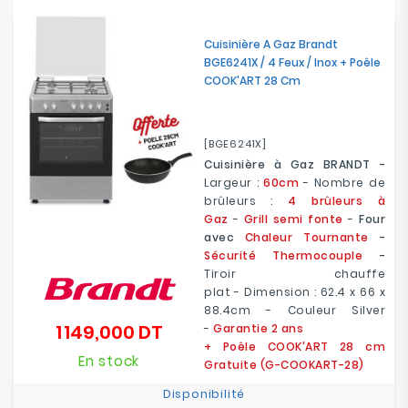
Cuisinière A Gaz Brandt
BGE6241X / 4 Feux / Inox + Poêle
COOK'ART 28 Cm
[BGE6241X]
Cuisinière à Gaz BRANDT -
Largeur :
60cm
- Nombre de
brûleurs :
4 brûleurs à
Gaz
-
Grill semi fonte
-
Four
avec
Chaleur Tournante
-
Sécurité Thermocouple
-
Tiroir chauffe
plat - Dimension : 62.4 x 66 x
88.4cm - Couleur Silver
1 149,000 DT
-
Garantie 2 ans
Prix
+ Poêle COOK'ART 28 cm
En stock
Gratuite (
G-COOKART-28
)
Disponibilité