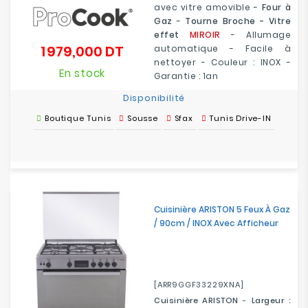
avec vitre amovible -
Four à
Gaz
-
Tourne Broche - Vitre
effet
MIROIR
- Allumage
1 979,000 DT
automatique - Facile à
Prix
nettoyer - Couleur : INOX -
En stock
Garantie : 1an
Disponibilité
Boutique Tunis
Sousse
Sfax
Tunis Drive-IN
Cuisinière ARISTON 5 Feux À Gaz
/ 90cm / INOX Avec Afficheur
[ARR9GGF33229XNA]
Cuisinière ARISTON
-
Largeur :