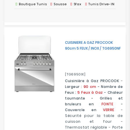
Boutique Tunis
Sousse
Sfax
Tunis Drive-IN
CUISINIERE A GAZ PROCOOK
90cm 5 FEUX / INOX / TG6950NF
[TG6950IX]
Cuisinière à Gaz PROCOOK
-
Largeur :
90 cm
- Nombre de
Feux :
5 Feux à Gaz
- Chaleur
tournante - Grilles et
bruleurs en
FONTE
-
Couvercle en
VERRE
-
Sécurité pour la table de
cuisson et four -
Thermostat réglable - Porte