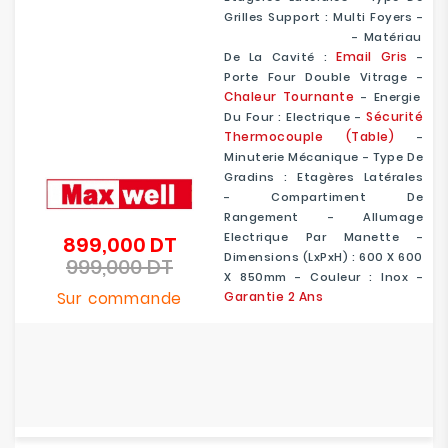
Grilles Support : Multi Foyers -
Grilles Semi Fonte
- Matériau
Email Gris
De La Cavité :
-
Porte Four Double Vitrage -
Chaleur Tournante
- Energie
Sécurité
Du Four : Electrique -
Thermocouple (table)
-
Minuterie Mécanique - Type De
Gradins : Etagères Latérales
- Compartiment De
Rangement - Allumage
Electrique Par Manette -
899,000 DT
Prix
Dimensions (LxPxH) : 600 X 600
999,000 DT
de
Prix
X 850mm - Couleur : Inox -
base
Sur commande
Garantie 2 Ans