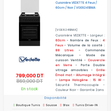
Cuisinière VEDETTE 4 Feux /
Electroménager
60cm / Noir / VGE6241BMA
Bureautique
[VGE6241BMA]
Réseau
&
Cuisinière VEDETTE - Largeur :
Sécurité
60cm
- Nombre de Feux :
4
Feux
- Volume de la cavité :
88 Litres
- Commande
Mobilités
Mécanique - Mode de
&
cuisson Ventilé -
Couvercle
Loisirs
en Verre
- Porte Double
vitrage amovibles -
Grille
799,000 DT
Prix
Émail mat - Allumage Intégré
869,000 DT
de
- Lampe Halogène : 15 W
-
Prix
base
Sécurité Thermocouple -
En stock
Couleur Noir - Garantie 2ans
Disponibilité
Boutique Tunis
Sousse
Sfax
Tunis Drive-IN