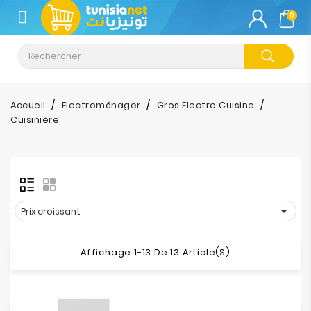
CATÉGORIE
0
Climatisation
Informatique
Accueil
Electroménager
Gros Electro Cuisine
Cuisinière
Téléphonie
&
Tablette
Impression

Prix croissant
Stockage
Affichage 1-13 De 13 Article(s)
TV-
Son-
Photos