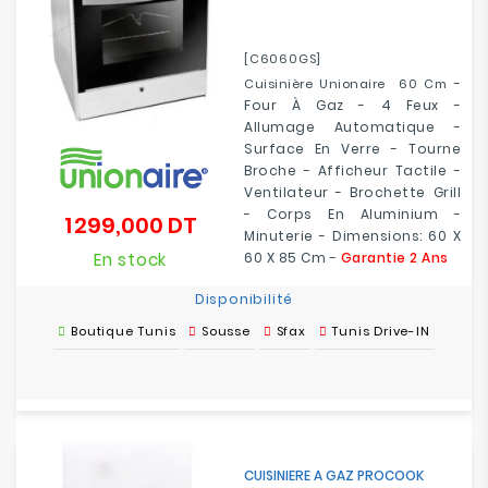
[C6060GS]
-
Cuisinière Unionaire 60 Cm
Four À Gaz - 4 Feux -
Allumage Automatique -
Surface En Verre - Tourne
Broche - Afficheur Tactile -
Ventilateur - Brochette Grill
- Corps En Aluminium -
1 299,000 DT
Prix
Minuterie - Dimensions: 60 X
En stock
60 X 85 Cm -
Garantie 2 Ans
Disponibilité
Boutique Tunis
Sousse
Sfax
Tunis Drive-IN
CUISINIERE A GAZ PROCOOK