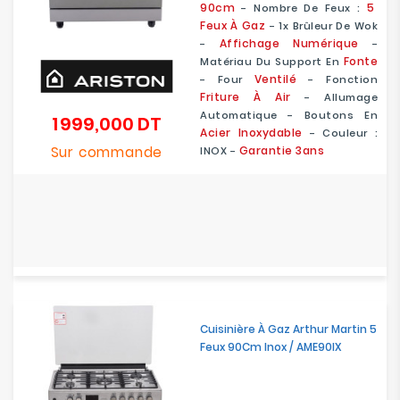
90cm
5
- Nombre De Feux :
Feux À Gaz
- 1x Brûleur De Wok
Affichage Numérique
-
-
Fonte
Matériau Du Support En
Ventilé
- Four
- Fonction
Friture À Air
- Allumage
Automatique - Boutons En
1 999,000 DT
Prix
Acier Inoxydable
- Couleur :
Sur commande
Garantie 3ans
INOX -
Cuisinière À Gaz Arthur Martin 5
Feux 90Cm Inox / AME90IX