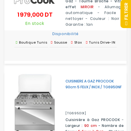
Gaz
-
Tourne Broche - Vitre
R
effet
MIROIR
- Allumage
automatique - Facile à
1 979,000 DT
Prix
nettoyer - Couleur : Noir -
F
I
L
T
R
E
En stock
Garantie : 1an
Disponibilité
Boutique Tunis
Sousse
Sfax
Tunis Drive-IN
CUISINIERE A GAZ PROCOOK
90cm 5 FEUX / INOX / TG6950NF
[TG6950IX]
Cuisinière à Gaz PROCOOK
-
Largeur :
90 cm
- Nombre de