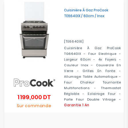
Electroménager
Cuisinière À Gaz ProCook
TE6640IX / 60cm / Inox
Bureautique
Réseau
&
[TE6640IX]
Sécurité
Cuisinière À Gaz ProCook
TG6640IX - Four Electrique -
Largeur 60cm - 4x Foyers -
Mobilités
Couleur Inox - Couvercle En
&
Verre - Grilles En Fonte -
Loisirs
Allumage Table Automatique -
Four Chaleur Tournante
Multifonctions - Thermostat
Réglable - Eclairage Four -
1 199,000 DT
Prix
Porte Four Double Vitrage -
Garantie 1 An
Sur commande