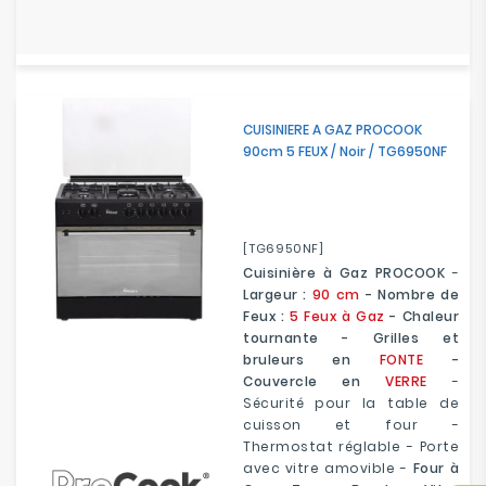
CUISINIERE A GAZ PROCOOK
90cm 5 FEUX / Noir / TG6950NF
[TG6950NF]
Cuisinière à Gaz PROCOOK
-
Largeur :
90 cm
- Nombre de
Feux :
5 Feux à Gaz
- Chaleur
tournante - Grilles et
bruleurs en
FONTE
-
Couvercle en
VERRE
-
Sécurité pour la table de
cuisson et four -
Thermostat réglable - Porte
avec vitre amovible -
Four à