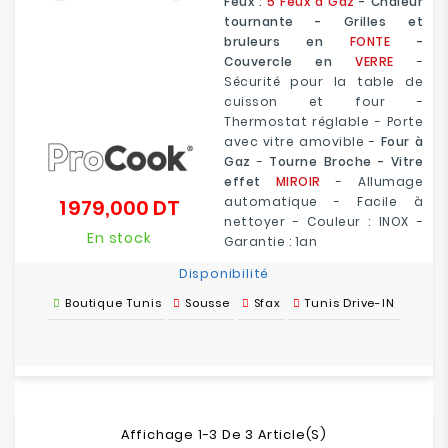
Feux :
5 Feux à Gaz
- Chaleur
tournante - Grilles et
bruleurs en
FONTE
-
Couvercle en
VERRE
-
Sécurité pour la table de
cuisson et four -
Thermostat réglable - Porte
avec vitre amovible -
Four à
Gaz
-
Tourne Broche - Vitre
effet
MIROIR
- Allumage
automatique - Facile à
1 979,000 DT
Prix
nettoyer - Couleur : INOX -
En stock
Garantie : 1an
Disponibilité
Boutique Tunis
Sousse
Sfax
Tunis Drive-IN
Affichage 1-3 De 3 Article(s)