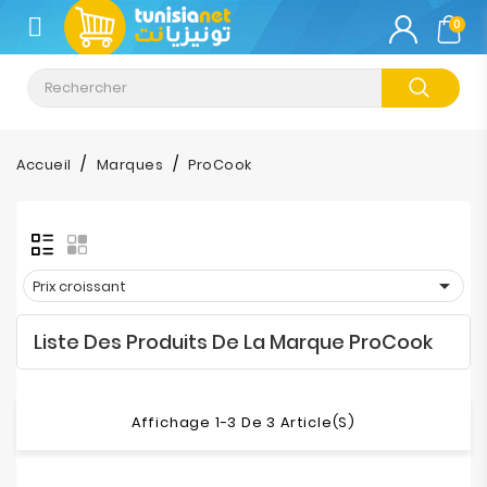
CATÉGORIE
0
Climatisation
Informatique
Accueil
Marques
ProCook
Téléphonie
&
Tablette

Prix croissant
Impression
Liste Des Produits De La Marque ProCook
Stockage
TV-
Affichage 1-3 De 3 Article(s)
Son-
Photos