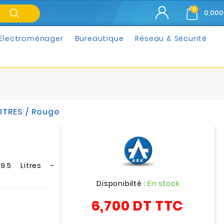
0
0,000
Electroménager
Bureautique
Réseau & Sécurité
LITRES / Rouge
9.5 Litres -
Disponibilté :
En stock
6,700 DT
TTC