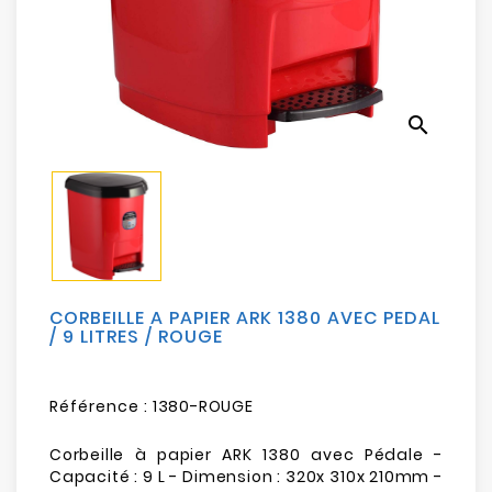
Electroménager
Bureautique
search
Réseau
&
Sécurité
Mobilités
&
Loisirs
CORBEILLE A PAPIER ARK 1380 AVEC PEDAL
/ 9 LITRES / ROUGE
Référence :
1380-ROUGE
Corbeille à papier ARK 1380 avec Pédale -
Capacité : 9 L - Dimension : 320x 310x 210mm -