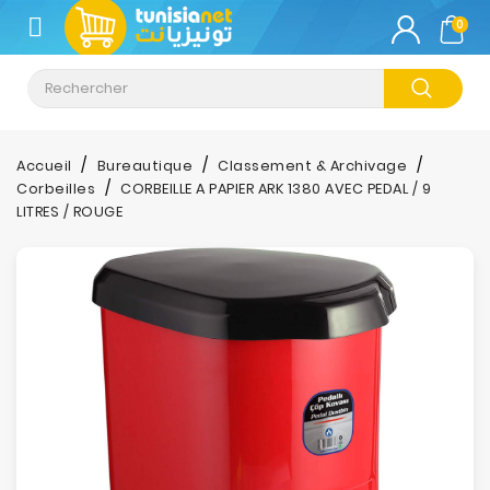
CATÉGORIE
0
Climatisation
Informatique
Accueil
Bureautique
Classement & Archivage
Corbeilles
CORBEILLE A PAPIER ARK 1380 AVEC PEDAL / 9
Téléphonie
LITRES / ROUGE
&
Tablette
Impression
Stockage
TV-
Son-
Photos