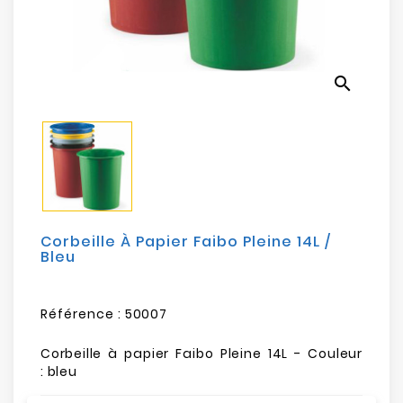
Electroménager
Bureautique
search
Réseau
&
Sécurité
Mobilités
&
Loisirs
Corbeille À Papier Faibo Pleine 14L /
Bleu
Référence :
50007
Corbeille à papier Faibo Pleine 14L - Couleur
: bleu