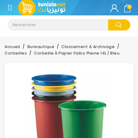
CATÉGORIE
0
Climatisation
Informatique
Accueil
Bureautique
Classement & Archivage
Corbeilles
Corbeille À Papier Faibo Pleine 14L / Bleu
Téléphonie
&
Tablette
Impression
Stockage
TV-
Son-
Photos