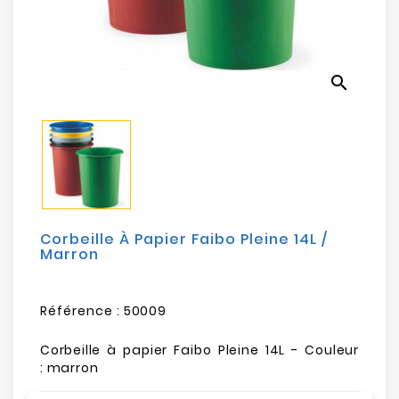
Electroménager
Bureautique
search
Réseau
&
Sécurité
Mobilités
&
Loisirs
Corbeille À Papier Faibo Pleine 14L /
Marron
Référence :
50009
Corbeille à papier Faibo Pleine 14L - Couleur
: marron