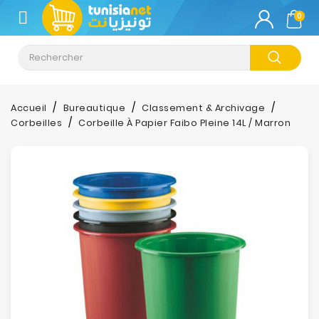
CATÉGORIE
0
Climatisation
Informatique
Accueil
Bureautique
Classement & Archivage
Corbeilles
Corbeille À Papier Faibo Pleine 14L / Marron
Téléphonie
&
Tablette
Impression
Stockage
TV-
Son-
Photos