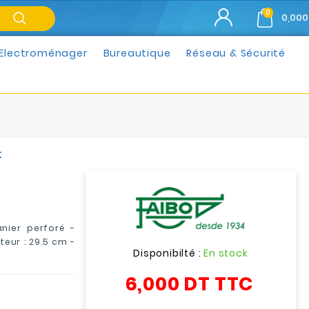
0
0,000
Electroménager
Bureautique
Réseau & Sécurité
t
anier perforé
-
teur : 29.5
cm -
Disponibilté :
En stock
6,000 DT
TTC