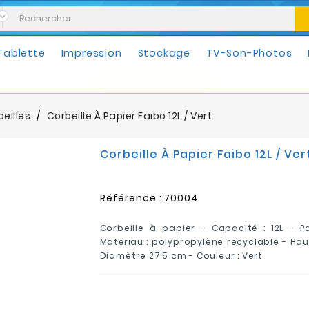
Tablette
Impression
Stockage
TV-Son-Photos
Mobilités & Loisirs
eilles
Corbeille À Papier Faibo 12L / Vert
Corbeille À Papier Faibo 12L / Ver
Référence :
70004
Corbeille à papier - Capacité : 12L -
P
Matériau :
polypropylène recyclable
- Hau
Diamètre 27.5 cm
- Couleur : Vert