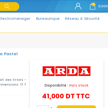
0
0,000
Electroménager
Bureautique
Réseau & Sécurité
ne Pastel
it des tiroirs -
 Dimensions:
17.7
Disponibilté :
Hors stock
41,000 DT
TTC