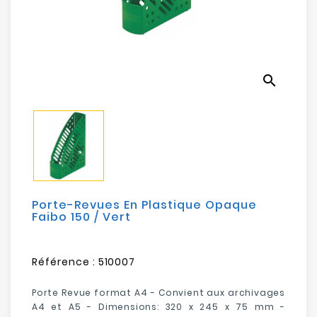
Electroménager
Bureautique
search
Réseau
&
Sécurité
Mobilités
&
Loisirs
Porte-Revues En Plastique Opaque
Faibo 150 / Vert
Référence :
510007
Porte Revue format A4 - Convient aux archivages
A4 et A5 - Dimensions: 320 x 245 x 75 mm -