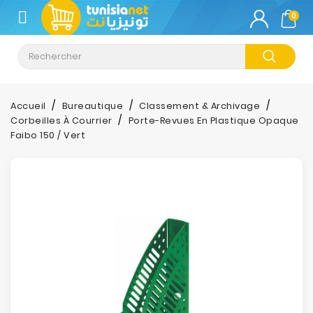
CATÉGORIE
0
Climatisation
Informatique
Accueil
Bureautique
Classement & Archivage
Corbeilles À Courrier
Porte-Revues En Plastique Opaque
Téléphonie
Faibo 150 / Vert
&
Tablette
Impression
Stockage
TV-
Son-
Photos