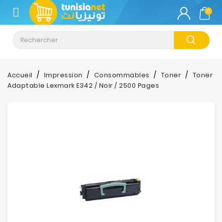
CATÉGORIE
0
Climatisation
Informatique
Accueil
Impression
Consommables
Toner
Toner
Adaptable Lexmark E342 / Noir / 2500 Pages
Téléphonie
&
Tablette
Impression
Stockage
TV-
Son-
Photos