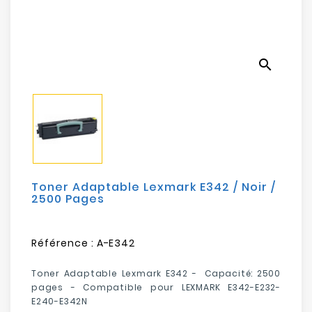
Electroménager
Bureautique
search
Réseau
&
Sécurité
Mobilités
&
Loisirs
Toner Adaptable Lexmark E342 / Noir /
2500 Pages
Référence :
A-E342
Toner Adaptable Lexmark E342 - Capacité: 2500
pages - Compatible pour
LEXMARK E342-E232-
E240-E342N