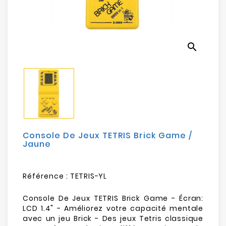
Electroménager
Bureautique
search
Réseau
&
Sécurité
Mobilités
&
Loisirs
Console De Jeux TETRIS Brick Game /
Jaune
Référence :
TETRIS-YL
Console De Jeux TETRIS Brick Game - Écran:
LCD 1.4" - Améliorez votre capacité mentale
avec un jeu Brick - Des jeux Tetris classique