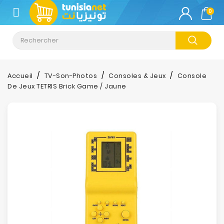
CATÉGORIE
0
Climatisation
Informatique
Accueil
TV-Son-Photos
Consoles & Jeux
Console
De Jeux TETRIS Brick Game / Jaune
Téléphonie
&
Tablette
Impression
Stockage
TV-
Son-
Photos