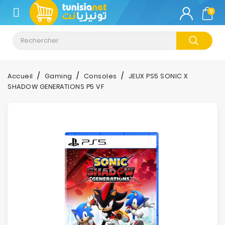
CATÉGORIE
0
Climatisation
Informatique
Accueil
Gaming
Consoles
JEUX PS5 SONIC X
SHADOW GENERATIONS P5 VF
Téléphonie
&
Tablette
Impression
Stockage
TV-
Son-
Photos