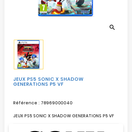
Electroménager
Bureautique
search
Réseau
&
Sécurité
Mobilités
&
Loisirs
JEUX PS5 SONIC X SHADOW
GENERATIONS P5 VF
Référence :
78969000040
JEUX PS5 SONIC X SHADOW GENERATIONS P5 VF