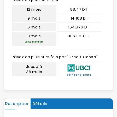
12 mois
88.47 DT
9 mois
114.108 DT
6 mois
164.876 DT
3 mois
306.333 DT
Sans intérêts
Payez en plusieurs fois par "
Crédit Conso
"
Jusqu'à
36 mois
Voir conditions
Description
Détails