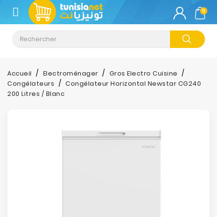
CATÉGORIE
0
Climatisation
Informatique
Accueil
Electroménager
Gros Electro Cuisine
Congélateurs
Congélateur Horizontal Newstar CG240
Téléphonie
200 Litres / Blanc
&
Tablette
Impression
Stockage
TV-
Son-
Photos