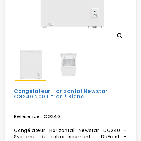
Electroménager
Bureautique
search
Réseau
&
Sécurité
Mobilités
&
Loisirs
Congélateur Horizontal Newstar
CG240 200 Litres / Blanc
Référence :
CG240
Congélateur Horizontal Newstar CG240 -
Système de refroidissement : DeFrost -