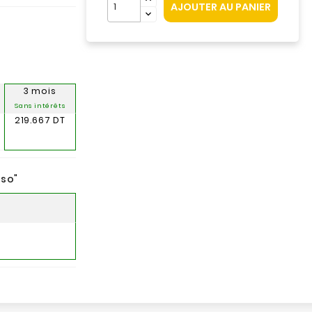
AJOUTER AU PANIER
3 mois
Sans intérêts
219.667 DT
nso
"