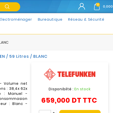
0
0,000
Electroménager
Bureautique
Réseau & Sécurité
BLANC
N / 59 Litres / BLANC
- Volume net
ons : 38,4x 62x
Disponibilté :
En stock
e : Manuel -
659,000 DT
TTC
 Consommasion
eur : Blanc -