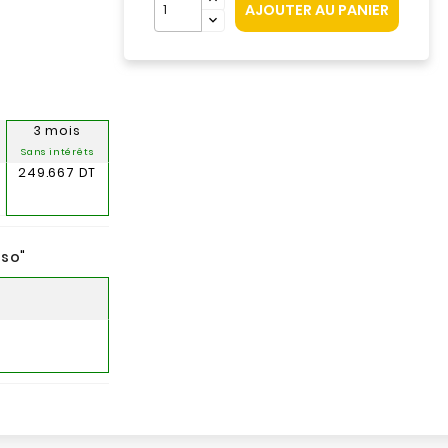
AJOUTER AU PANIER
3 mois
Sans intérêts
249.667 DT
nso
"