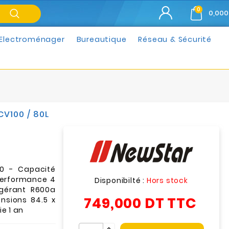
0
0,000
Electroménager
Bureautique
Réseau & Sécurité
V100 / 80L
00 - Capacité
 Performance 4
Disponibilté :
Hors stock
rigérant R600a
749,000 DT
TTC
ensions 84.5 x
ie 1 an