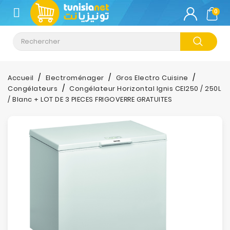
CATÉGORIE
0
Climatisation
Informatique
Accueil
Electroménager
Gros Electro Cuisine
Congélateurs
Congélateur Horizontal Ignis CEI250 / 250L
Téléphonie
/ Blanc + LOT DE 3 PIECES FRIGOVERRE GRATUITES
&
Tablette
Impression
Stockage
TV-
Son-
Photos