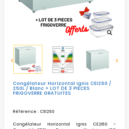
Electroménager
Bureautique
search
Réseau
&
Sécurité


Mobilités
&
Loisirs
Congélateur Horizontal Ignis CEI250 /
250L / Blanc + LOT DE 3 PIECES
FRIGOVERRE GRATUITES
Référence :
CEI250
Congélateur Horizontal Ignis CE2I50 -