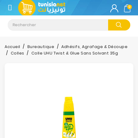
CATÉGORIE
0
Climatisation
Informatique
Accueil
Bureautique
Adhésifs, Agrafage & Découpe
Colles
Colle UHU Twist & Glue Sans Solvant 35g
Téléphonie
&
Tablette
Impression
Stockage
TV-
Son-
Photos