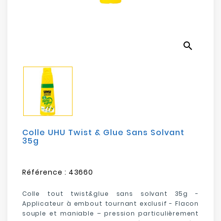
Electroménager
Bureautique
search
Réseau
&
Sécurité
Mobilités
&
Loisirs
Colle UHU Twist & Glue Sans Solvant
35g
Référence :
43660
Colle tout twist&glue sans solvant 35g -
A
pplicateur à embout tournant exclusif - F
lacon
souple et maniable – pression particulièrement