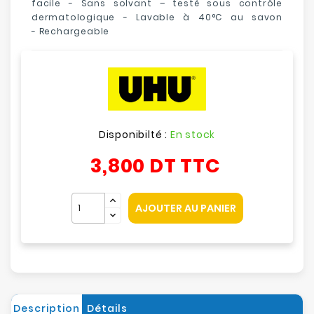
facile - S
ans solvant – testé sous contrôle
dermatologique - L
avable à 40°C au savon
-
R
echargeable
Disponibilté :
En stock
3,800 DT
TTC
AJOUTER AU PANIER
Description
Détails