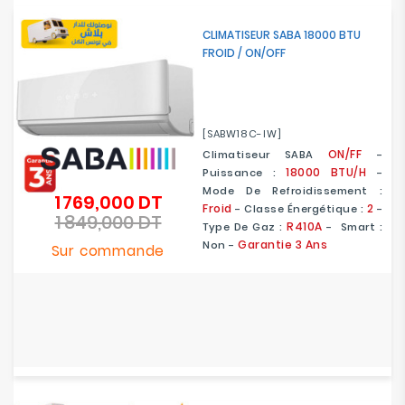
CLIMATISEUR SABA 18000 BTU
FROID / ON/OFF
[SABW18C-IW]
ON/FF
Climatiseur SABA
-
18000 BTU/H
Puissance :
-
Mode De Refroidissement :
1 769,000 DT
Prix
Froid
2
- Classe Énergétique :
-
1 849,000 DT
de
Prix
R410A
Type De Gaz :
- Smart :
base
Garantie 3 Ans
Non -
Sur commande