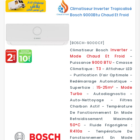
Climatiseur Inverter Tropicalisé
Bosch 9000Btu Chaud Et Froid
[BOSCH-9000CF]
Inverter
Climatiseur Bosch
-
Mode Chaud Et Froid
-
9000 BTU
Puissance
- Cmasse
T3
Climatique :
- Afficheur LED
- Purification D’air Optimale -
Redémarrage Automatique -
15-25m²
Mode
Superficie :
-
Turbo
- Autodiagnostic -
Auto-Nettoyage - Filtres
Charbon Actif - Température
De Fonctionnement En Mode
Refroidissement Maximale
50°C
- Fluide Frigorigène :
R410a
- Température De
Fonctionnement En Mode