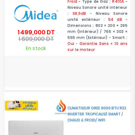
Froid
- Type de Gaz :
R410A
-
Niveau Sonore unité intérieur
:
38,5dB
- Niveau Sonore
unité extérieur :
54 dB
-
Dimensions : 802 × 200 × 295
1 499,000 DT
Prix
mm (Intérieur) / 765 × 303 ×
1 599,000 DT
de
555 mm (Extérieur) - Smart :
Prix
base
Oui
-
Garantie 3ans
+ 10 ans
En stock
sur le moteur
CLIMATISEUR GREE 9000 BTU R32
INVERTER TROPICALISÉ SMART /
CHAUD & FROID/ WIFI