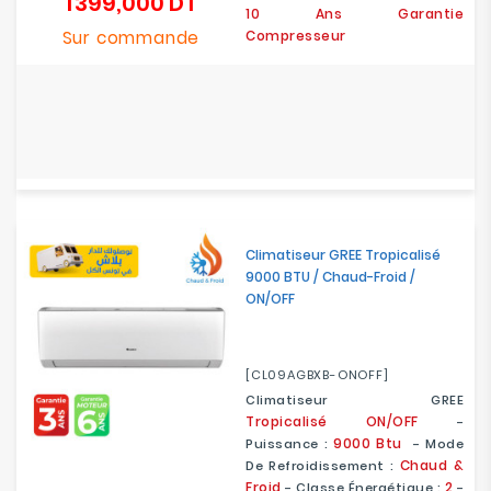
1 399,000 DT
Prix
10 Ans Garantie
Sur commande
Compresseur
Climatiseur GREE Tropicalisé
9000 BTU / Chaud-Froid /
ON/OFF
[CL09AGBXB-ONOFF]
Climatiseur GREE
Tropicalisé ON/OFF
-
9000 Btu
Puissance :
- Mode
Chaud &
De Refroidissement :
Froid
2
- Classe Énergétique :
-