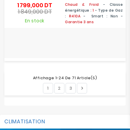
1 799,000 DT
Prix
Chaud &
Froid
- Classe
1 849,000 DT
de
énergétique :
1
- Type de Gaz
Prix
base
:
R410A
- Smart : Non -
En stock
Garantie 3 ans
Affichage 1-24 De 71 Article(s)
1
2
3

CLIMATISATION