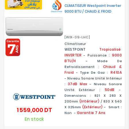
CLIMATISEUR Westpoint Inverter
9000 BTU / CHAUD & FROID
[WIX-09-LHC]
Climatiseur
WESTPOINT
Tropicalisé
INVERTER
9000
- Puissance :
BTU/H
- Mode De
Chaud &
Refroidissement :
Froid
R410A
- Type De Gaz :
- Niveau Sonore Unité Intérieur
37dB Max
:
- Niveau Sonore
50dB
Unité Extérieur :
-
Dimensions : 821 X 283 X
(Intérieur)
200mm
/ 830 X 540
(Extérieur)
X 325mm
- Smart :
1 559,000 DT
Prix
Garantie 7 Ans
Non -
En stock