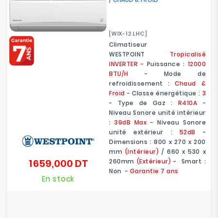
[WIX-12.LHC]
Climatiseur
WESTPOINT
Tropicalisé
INVERTER
- Puissance :
12000
BTU/H
- Mode de
refroidissement :
Chaud &
Froid
- Classe énergétique :
3
- Type de Gaz :
R410A
-
Niveau Sonore unité intérieur
:
39dB Max
- Niveau Sonore
unité extérieur :
52dB
-
Dimensions : 800 x 270 x 200
mm
(Intérieur)
/ 660 x 530 x
1 659,000 DT
260mm
(Extérieur)
- Smart :
Prix
Non -
Garantie 7 ans
En stock