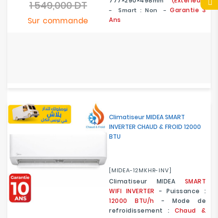
777×290×498
(Extérieur)
Mm
1 549,000 DT
de
Prix
Garantie 3
- Smart : Non -
base
Sur commande
Ans
Climatiseur MIDEA SMART
INVERTER CHAUD & FROID 12000
BTU
[MIDEA-12MKHR-INV]
Climatiseur MIDEA
SMART
WIFI
INVERTER
- Puissance :
12000 BTU/h
- Mode de
refroidissement :
Chaud &