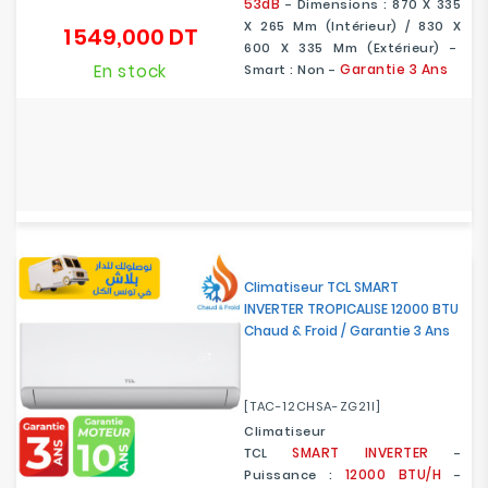
53dB
- Dimensions : 870 X 335
X 265 Mm (Intérieur) / 830 X
1 549,000 DT
Prix
600 X 335 Mm (Extérieur) -
En stock
Garantie 3 Ans
Smart :
Non
-
Climatiseur TCL SMART
INVERTER TROPICALISE 12000 BTU
Chaud & Froid / Garantie 3 Ans
[TAC-12CHSA-ZG21I]
Climatiseur
SMART
INVERTER
TCL
-
12000 BTU/H
Puissance :
-