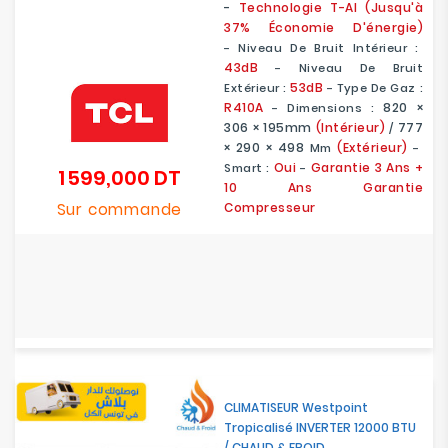
-
Technologie T-AI (Jusqu'à
37% Économie D'énergie)
- Niveau De Bruit Intérieur :
43dB
- Niveau De Bruit
53dB
Extérieur :
- Type De Gaz :
R410A
820 ×
- Dimensions :
306 × 195mm
(Intérieur)
777
/
× 290 × 498
(Extérieur)
Mm
-
Oui
Garantie 3 Ans +
Smart :
-
1 599,000 DT
Prix
10 Ans Garantie
Sur commande
Compresseur
CLIMATISEUR Westpoint
Tropicalisé INVERTER 12000 BTU
/ CHAUD & FROID