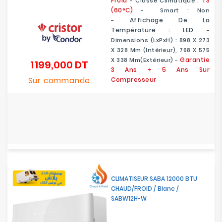
Froid
T3
- Classe Climatique :
(60°C)
- Smart : Non
Affichage De La
-
Température : LED
-
Dimensions (LxPxH) : 898 X 273
X 328 Mm (intérieur), 768 X 575
Garantie
X 338 Mm(extérieur) -
1 199,000 DT
Prix
3 Ans + 5 Ans Sur
Sur commande
Compresseur
CLIMATISEUR SABA 12000 BTU
CHAUD/FROID / Blanc /
SABW12H-W