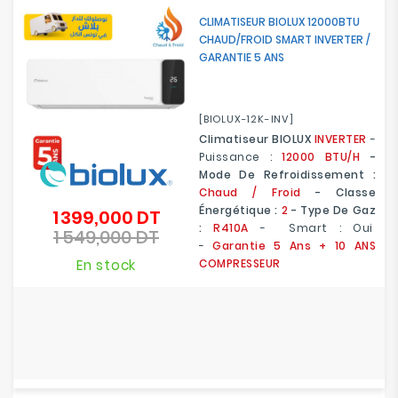
CLIMATISEUR BIOLUX 12000BTU
CHAUD/FROID SMART INVERTER /
GARANTIE 5 ANS
[BIOLUX-12K-INV]
Climatiseur BIOLUX
INVERTER
-
Puissance :
12000 BTU/H
-
Mode De Refroidissement :
Chaud / Froid
- Classe
Énergétique :
2
- Type De Gaz
1 399,000 DT
Prix
:
R410A
- Smart : Oui
1 549,000 DT
de
Prix
-
Garantie 5 Ans
+ 10 ANS
base
En stock
COMPRESSEUR