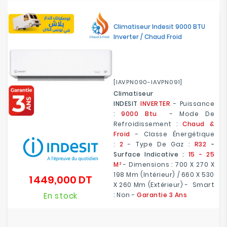
Climatiseur Indesit 9000 BTU
Inverter / Chaud Froid
[IAVPN090-IAVPN091]
Climatiseur
INDESIT
INVERTER
- Puissance
:
9000 Btu
- Mode De
Refroidissement :
Chaud &
Froid
- Classe Énergétique
:
2
- Type De Gaz :
R32
-
Surface Indicative :
15 - 25
M²
- Dimensions : 700 X 270 X
198 Mm (Intérieur) / 660 X 530
1 449,000 DT
Prix
X 260 Mm (Extérieur) - Smart
En stock
: Non -
Garantie 3 Ans