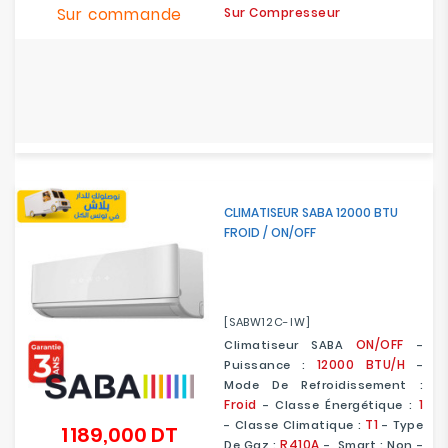
Sur commande
Sur Compresseur
CLIMATISEUR SABA 12000 BTU
FROID / ON/OFF
[SABW12C-IW]
ON/OFF
Climatiseur SABA
-
12000 BTU/H
Puissance :
-
Mode De Refroidissement :
Froid
1
- Classe Énergétique :
T1
-
Classe Climatique :
- Type
1 189,000 DT
Prix
R410A
De Gaz :
- Smart : Non -