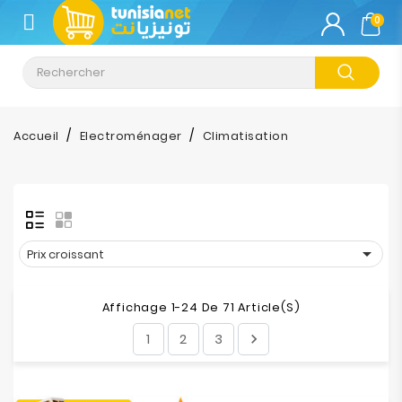
CATÉGORIE
0
Climatisation
Informatique
Accueil
Electroménager
Climatisation
Téléphonie
&
Tablette
Impression

Prix croissant
Stockage
Affichage 1-24 De 71 Article(s)
1
2
3

TV-
Son-
Photos