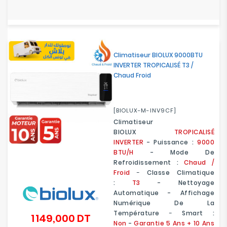
Climatiseur BIOLUX 9000BTU
INVERTER TROPICALISÉ T3 /
Chaud Froid
[BIOLUX-M-INV9CF]
Climatiseur
BIOLUX
TROPICALISÉ
INVERTER
- Puissance :
9000
BTU/H
- Mode De
Refroidissement :
Chaud /
Froid
-
Classe Climatique
:
T3
- Nettoyage
Automatique - Affichage
Numérique De La
Température
-
Smart :
1 149,000 DT
Prix
Non
-
Garantie 5 Ans + 10 Ans