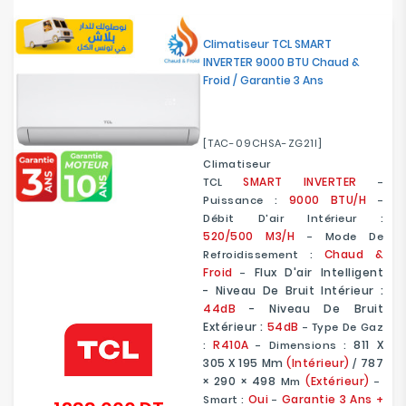
Climatiseur TCL SMART
INVERTER 9000 BTU Chaud &
Froid / Garantie 3 Ans
[TAC-09CHSA-ZG21I]
Climatiseur
SMART
INVERTER
TCL
-
9000 BTU/H
Puissance :
-
Débit D'air Intérieur :
520/500
M3/h
- Mode De
Chaud &
Refroidissement :
Froid
Flux D'air Intelligent
-
- Niveau De Bruit Intérieur :
44dB
- Niveau De Bruit
Extérieur :
54dB
- Type De Gaz
R410A
811 X
:
- Dimensions :
305 X 195
Mm
(Intérieur)
787
/
× 290 × 498
(Extérieur)
Mm
-
Oui
Garantie 3 Ans +
Smart :
-