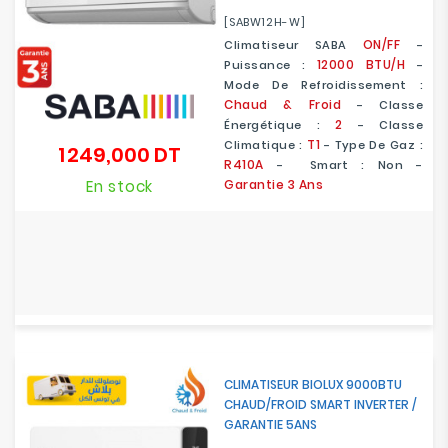
[SABW12H-W]
ON/FF
Climatiseur SABA
-
12000 BTU/H
Puissance :
-
Mode De Refroidissement :
Chaud & Froid
- Classe
2
Énergétique :
-
Classe
T1
Climatique :
- Type De Gaz :
1 249,000 DT
Prix
R410A
- Smart : Non -
En stock
Garantie 3 Ans
CLIMATISEUR BIOLUX 9000BTU
CHAUD/FROID SMART INVERTER /
GARANTIE 5ANS