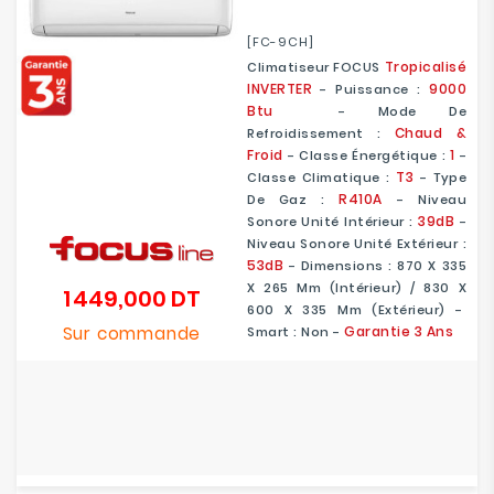
[FC-9CH]
Tropicalisé
Climatiseur FOCUS
INVERTER
9000
- Puissance :
Btu
- Mode De
Chaud &
Refroidissement :
Froid
1
- Classe Énergétique :
-
T3
Classe Climatique :
- Type
R410A
De Gaz :
- Niveau
39dB
Sonore Unité Intérieur :
-
Niveau Sonore Unité Extérieur :
53dB
- Dimensions : 870 X 335
X 265 Mm (Intérieur) / 830 X
1 449,000 DT
Prix
600 X 335 Mm (Extérieur) -
Sur commande
Garantie 3 Ans
Smart : Non -