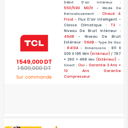
Débit D'air Intérieur :
550/590
M3/h
- Mode De
Chaud &
Refroidissement :
Froid
Flux D'air Intelligent -
-
Classe Climatique :
T3
-
Niveau De Bruit Intérieur :
45dB
- Niveau De Bruit
Extérieur :
56dB
- Type De Gaz
R410A
811 X
:
- Dimensions :
305 X 195
Mm
(Intérieur)
787
/
× 290 × 498
(Extérieur)
Mm
-
1 549,000 DT
Prix
Oui
Garantie 3 Ans +
Smart :
-
1 599,000 DT
de
Prix
10 Ans Garantie
base
Sur commande
Compresseur