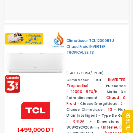
Climatiseur TCL 12000BTU
Chaud Froid INVERTER
TROPICALISE T3
[TAC-12CHSA/TPG11I]
INVERTER
Climatiseur TCL
Tropicalisé
- Puissance
12000 BTU/H
:
- Mode De
Chaud &
Refroidissement :
Froid
2
- Classe Énergétique :
-
T3
Flux
Classe Climatique :
-
D'air Intelligent
- Type De Gaz
R
R410A
:
- Dimensions :
808×292×208
(Intérieur)
Mm
/
1 499,000 DT
Prix
F
I
L
T
R
E