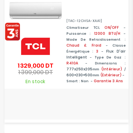
[TAC-12CHSA-XAA1]
ON/OFF
Climatiseur TCL
-
12000 BTU/H
Puissance :
-
Mode De Refroidissement :
Chaud & Froid
- Classe
3
Flux D'air
Énergétique :
-
Intelligent
- Type De Gaz :
R410A
- Dimensions :
1 329,000 DT
Prix
777x250x205
(Intérieur)
Mm
/
1 399,000 DT
de
Prix
600×230×500
(Extérieur)
Mm
-
base
En stock
Garantie 3 Ans
Smart : Non -