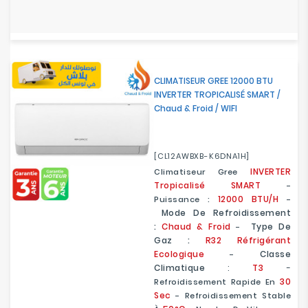
CLIMATISEUR GREE 12000 BTU
INVERTER TROPICALISÉ SMART /
Chaud & Froid / WIFI
[CL12AWBXB-K6DNA1H]
INVERTER
Climatiseur Gree
Tropicalisé SMART
-
12000 BTU/H
Puissance :
-
Mode De Refroidissement
:
Chaud & Froid
Type De
-
Gaz :
R32 Réfrigérant
Ecologique
Classe
-
Climatique
:
T3
-
30
Refroidissement Rapide En
Sec
- Refroidissement Stable