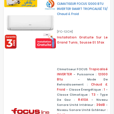
CLIMATISEUR FOCUS 12000 BTU
INVERTER SMART TROPICALISÉ T3/
Chaud & Froid
[FC-12CH]
Installation Gratuite Sur Le
Grand Tunis, Sousse Et Sfax
Tropicalisé
Climatiseur FOCUS
INVERTER
12000
- Puissance :
Btu
- Mode De
Chaud &
Refroidissement :
Froid
1
- Classe Énergétique :
-
T3
Classe Climatique :
- Type
R410A
De Gaz :
- Niveau
39dB
Sonore Unité Intérieur :
-
Niveau Sonore Unité Extérieur :