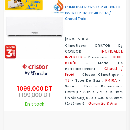
Electroménager
CLIMATISEUR CRISTOR 9000BTU
INVERTER TROPICALISÉ T3 /
Chaud Froid
Bureautique
Réseau
[KS09-M4IT3]
&
Climatiseur CRISTOR By
Sécurité
TROPICALISÉ
CONDOR
INVERTER
9000
- Puissance :
Mobilités
BTU/H
- Mode De
&
Chaud /
Refroidissement :
Loisirs
Froid
- Classe Climatique :
T3
R410A
- Type De Gaz :
-
Smart : Non - Dimensions
1 099,000 DT
Prix
805 X 270 X 197
(LxPxH) :
Mm
1 199,000 DT
de
Prix
(intérieur), 660 X 530 X 250mm
base
En stock
Garantie 3 Ans
(extérieur) -