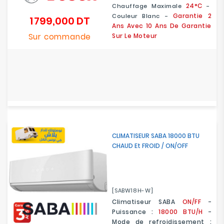
24°C
Chauffage Maximale
-
Garantie 2
Couleur Blanc -
1 799,000 DT
Prix
Ans Avec 10 Ans De Garantie
Sur commande
Sur Le Moteur
CLIMATISEUR SABA 18000 BTU
CHAUD Et FROID / ON/OFF
[SABW18H-W]
Climatiseur SABA
ON/FF
-
Puissance :
18000 BTU/H
-
Mode de refroidissement :