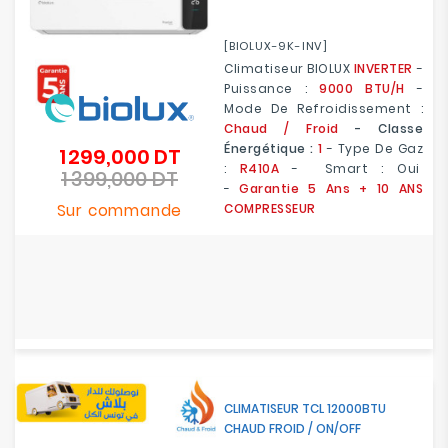
[BIOLUX-9K-INV]
Climatiseur BIOLUX
INVERTER
-
Puissance :
9000 BTU/H
-
Mode De Refroidissement :
Chaud / Froid
- Classe
Énergétique :
1
- Type De Gaz
1 299,000 DT
Prix
:
R410A
- Smart : Oui
1 399,000 DT
de
Prix
-
Garantie 5 Ans
+ 10 ANS
base
Sur commande
COMPRESSEUR
CLIMATISEUR TCL 12000BTU
CHAUD FROID / ON/OFF