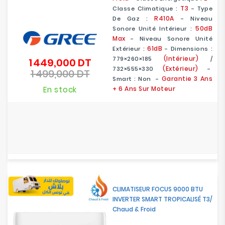
T3
Classe Climatique :
- Type
R410A
De Gaz :
- Niveau
50dB
Sonore Unité Intérieur :
Max
- Niveau Sonore Unité
61dB
Extérieur :
- Dimensions :
(Intérieur)
779×260×185
/
1 449,000 DT
Prix
(Extérieur)
732×555×330
-
1 499,000 DT
de
Prix
Garantie 3 Ans
Smart : Non -
base
En stock
+ 6 Ans Sur Moteur
CLIMATISEUR FOCUS 9000 BTU
INVERTER SMART TROPICALISÉ T3/
Chaud & Froid