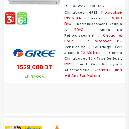
[CL09AWAXB-K6DNA1C]
Tropicalisé
Climatiseur GREE
INVERTER
9000
- Puissance :
Btu
- Refroidissement Stable
50°C
À
- Mode De
Chaud &
Refroidissement :
Froid
7 Vitesses
-
De
Ventilation - Soufflage D'air
12 Mètres
Jusqu'à
- Classe
T3
Climatique :
- Type De Gaz :
R32
- Smart : Oui - Nettoyage
1 529,000 DT
Prix
Garantie 3 Ans
Automatique -
En stock
+ 6 Ans Sur Moteur