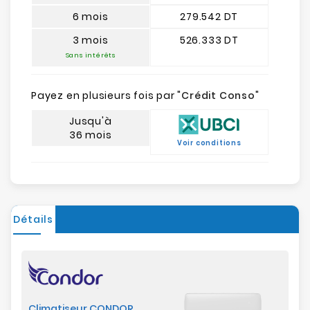
6 mois
279.542 DT
3 mois
526.333 DT
Sans intérêts
Payez en plusieurs fois par "
Crédit Conso
"
Jusqu'à
36 mois
Voir conditions
Détails
Climatiseur CONDOR