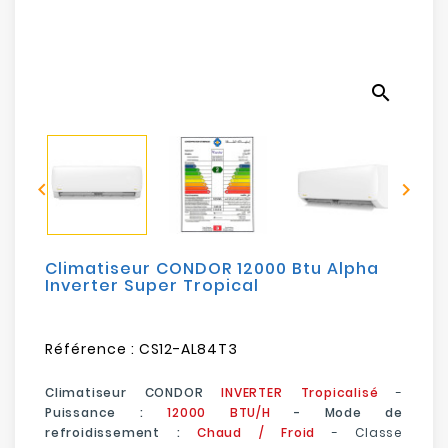
Electroménager
Bureautique
search
Réseau
&
Sécurité


Mobilités
&
Loisirs
Climatiseur CONDOR 12000 Btu Alpha
Inverter Super Tropical
Référence :
CS12-AL84T3
Climatiseur CONDOR
INVERTER Tropicalisé
-
Puissance :
12000 BTU/H
- Mode de
refroidissement :
Chaud / Froid
-
Classe