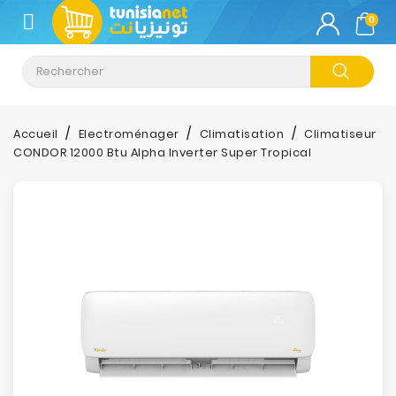
CATÉGORIE
0
Climatisation
Informatique
Accueil
Electroménager
Climatisation
Climatiseur
CONDOR 12000 Btu Alpha Inverter Super Tropical
Téléphonie
&
Tablette
Impression
Stockage
TV-
Son-
Photos