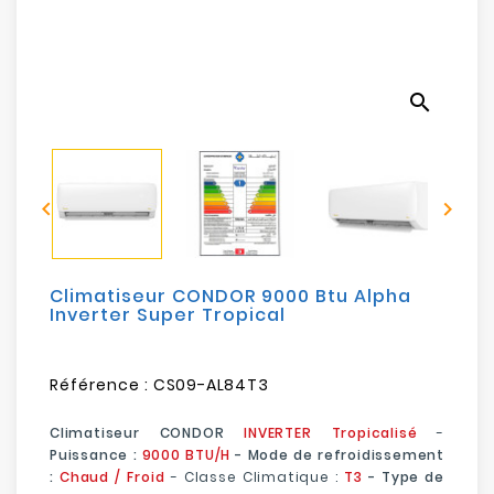
Electroménager
Bureautique
search
Réseau
&
Sécurité


Mobilités
&
Loisirs
Climatiseur CONDOR 9000 Btu Alpha
Inverter Super Tropical
Référence :
CS09-AL84T3
Climatiseur CONDOR
INVERTER Tropicalisé
-
Puissance :
9000 BTU/H
- Mode de refroidissement
:
Chaud / Froid
-
Classe Climatique :
T3
- Type de