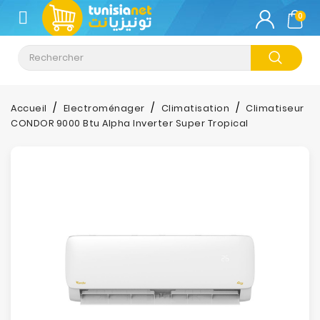
CATÉGORIE
0
Climatisation
Informatique
Accueil
Electroménager
Climatisation
Climatiseur
CONDOR 9000 Btu Alpha Inverter Super Tropical
Téléphonie
&
Tablette
Impression
Stockage
TV-
Son-
Photos