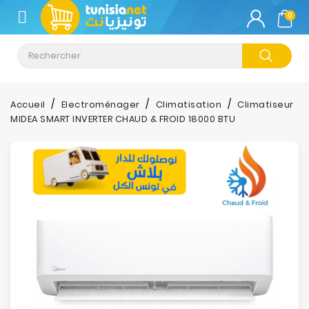
CATÉGORIE
0
Climatisation
Informatique
Accueil
Electroménager
Climatisation
Climatiseur
MIDEA SMART INVERTER CHAUD & FROID 18000 BTU
Téléphonie
&
Tablette
Impression
Stockage
TV-
Son-
Photos