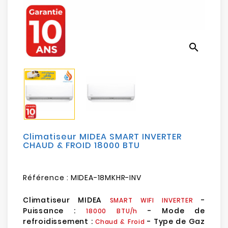
Electroménager
Bureautique
search
Réseau
&
Sécurité
Mobilités
&
Loisirs
Climatiseur MIDEA SMART INVERTER
CHAUD & FROID 18000 BTU
Référence :
MIDEA-18MKHR-INV
Climatiseur MIDEA
-
SMART
WIFI
INVERTER
Puissance :
- Mode de
18000 BTU/h
refroidissement :
- Type de Gaz
Chaud & Froid