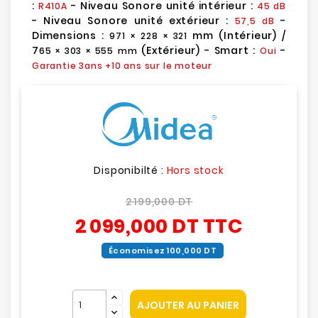
:
- Niveau Sonore unité intérieur :
R410A
45
dB
- Niveau Sonore unité extérieur :
-
57,5
dB
Dimensions :
mm (Intérieur) /
971 × 228 × 321
7
(Extérieur) - Smart :
-
65 × 303 × 555 mm
Oui
Garantie 3ans
+10 ans sur le moteur
Disponibilté :
Hors stock
2 199,000 DT
2 099,000 DT
TTC
Économisez 100,000 DT
AJOUTER AU PANIER