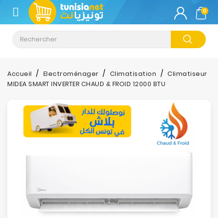
CATÉGORIE
0
Climatisation
Informatique
Accueil
Electroménager
Climatisation
Climatiseur
MIDEA SMART INVERTER CHAUD & FROID 12000 BTU
Téléphonie
&
Tablette
Impression
Stockage
TV-
Son-
Photos