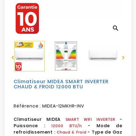
Electroménager
Bureautique
search
Réseau
&
Sécurité


Mobilités
&
Loisirs
Climatiseur MIDEA SMART INVERTER
CHAUD & FROID 12000 BTU
Référence :
MIDEA-12MKHR-INV
Climatiseur MIDEA
-
SMART
WIFI
INVERTER
Puissance :
- Mode de
12000 BTU/h
refroidissement :
- Type de Gaz
Chaud & Froid