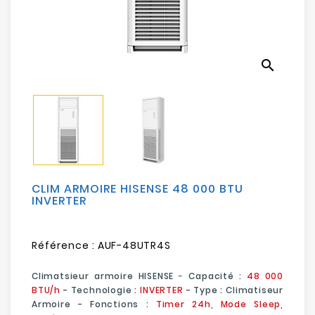
Electroménager
Bureautique
search
Réseau
&
Sécurité
Mobilités
&
Loisirs
CLIM ARMOIRE HISENSE 48 000 BTU
INVERTER
Référence :
AUF-48UTR4S
Climatsieur armoire HISENSE
-
Capacité :
48 000
BTU/h
- Technologie :
INVERTER
- Type : Climatiseur
Armoire - Fonctions :
Timer 24h, Mode Sleep,