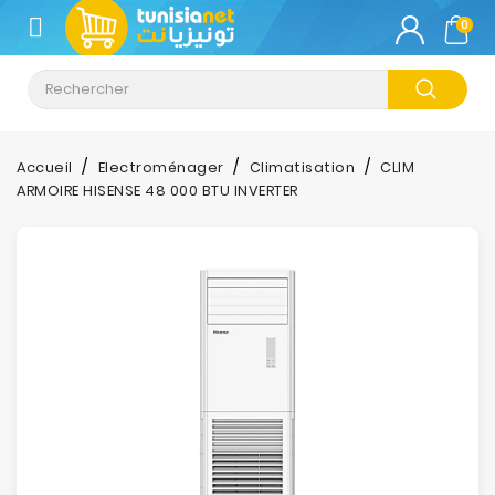
CATÉGORIE
0
Climatisation
Informatique
Accueil
Electroménager
Climatisation
CLIM
ARMOIRE HISENSE 48 000 BTU INVERTER
Téléphonie
&
Tablette
Impression
Stockage
TV-
Son-
Photos