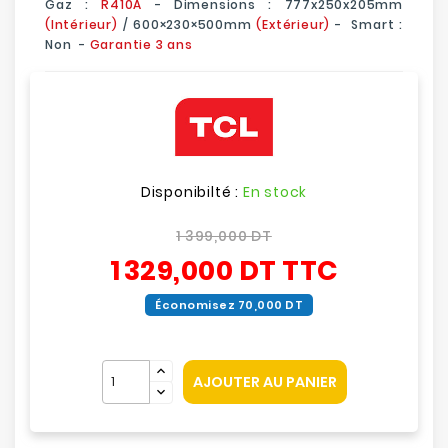
Gaz :
R410A
- Dimensions :
777x250x205
mm
(Intérieur)
/
600×230×500
mm
(Extérieur)
- Smart :
Non -
Garantie 3 ans
Disponibilté :
En stock
1 399,000 DT
1 329,000 DT
TTC
Économisez 70,000 DT
AJOUTER AU PANIER