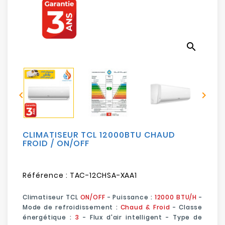
Electroménager
Bureautique
search
Réseau
&
Sécurité


Mobilités
&
Loisirs
CLIMATISEUR TCL 12000BTU CHAUD
FROID / ON/OFF
Référence :
TAC-12CHSA-XAA1
Climatiseur TCL
ON/OFF
- Puissance :
12000 BTU/H
-
Mode de refroidissement :
Chaud & Froid
- Classe
énergétique :
3
-
Flux d'air intelligent
- Type de