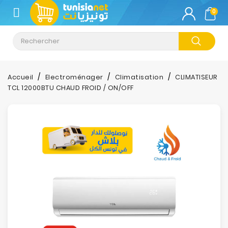
CATÉGORIE
0
Climatisation
Informatique
Accueil
Electroménager
Climatisation
CLIMATISEUR
TCL 12000BTU CHAUD FROID / ON/OFF
Téléphonie
&
Tablette
Impression
Stockage
TV-
Son-
Photos