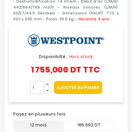
-
Déshumidification:
1.4
litre/h -
Débit d’air (L/M/H):
442/664/799 m3/h
-
Niveaux sonores (L/M/H):
30/37/44.5 Décibels
-
Dimensions (HxLxP): 770 x
300 x 555 mm
- Poids: 36.5 Kg -
Garantie 4 ans
Disponibilté :
Hors stock
1 755,000 DT
TTC
AJOUTER AU PANIER
Payez en plusieurs fois
12 mois
165.592 DT