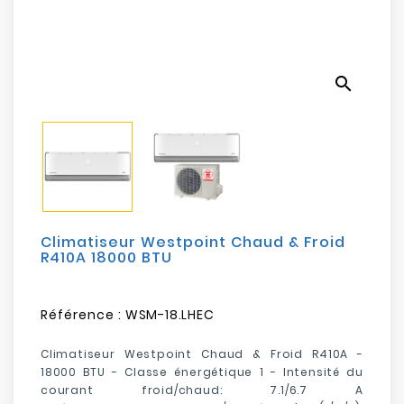
Electroménager
Bureautique
search
Réseau
&
Sécurité
Mobilités
&
Loisirs
Climatiseur Westpoint Chaud & Froid
R410A 18000 BTU
Référence :
WSM-18.LHEC
Climatiseur Westpoint Chaud & Froid R410A -
18000 BTU -
Classe énergétique
1 -
Intensité du
courant froid/chaud: 7.1/6.7 A