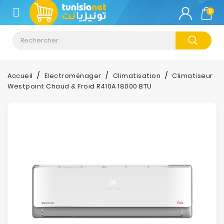
CATÉGORIE
0
Climatisation
Informatique
Accueil
Electroménager
Climatisation
Climatiseur
Westpoint Chaud & Froid R410A 18000 BTU
Téléphonie
&
Tablette
Impression
Stockage
TV-
Son-
Photos