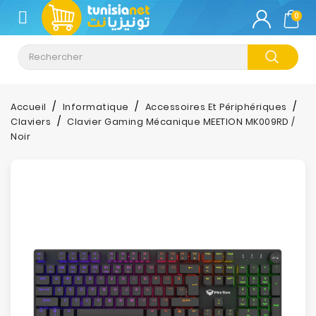
CATÉGORIE
0
Climatisation
Informatique
Accueil
Informatique
Accessoires Et Périphériques
Claviers
Clavier Gaming Mécanique MEETION MK009RD /
Téléphonie
Noir
&
Tablette
Impression
Stockage
TV-
Son-
Photos