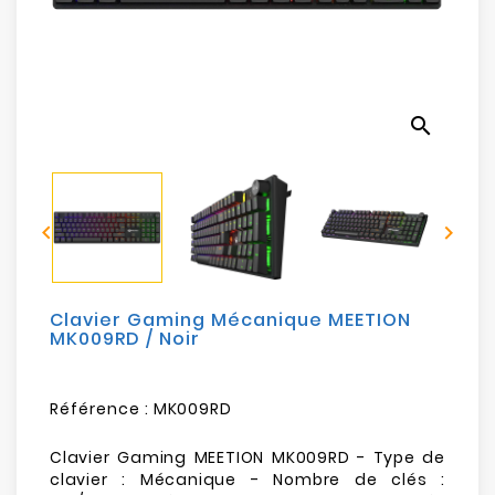
Electroménager
Bureautique
search
Réseau
&
Sécurité


Mobilités
&
Loisirs
Clavier Gaming Mécanique MEETION
MK009RD / Noir
Référence :
MK009RD
Clavier Gaming MEETION MK009RD - Type de
clavier : Mécanique - Nombre de clés :