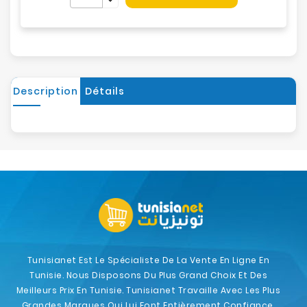
Description
Détails
Tunisianet Est Le Spécialiste De La Vente En Ligne En
Tunisie. Nous Disposons Du Plus Grand Choix Et Des
Meilleurs Prix En Tunisie. Tunisianet Travaille Avec Les Plus
Grandes Marques Qui Lui Font Entièrement Confiance.