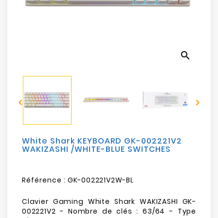
Electroménager
Bureautique
search
Réseau
&
Sécurité


Mobilités
&
Loisirs
White Shark KEYBOARD GK-002221V2
WAKIZASHI /WHITE-BLUE SWITCHES
Référence :
GK-002221V2W-BL
Clavier Gaming White Shark WAKIZASHI GK-
002221V2 - Nombre de clés : 63/64 - Type