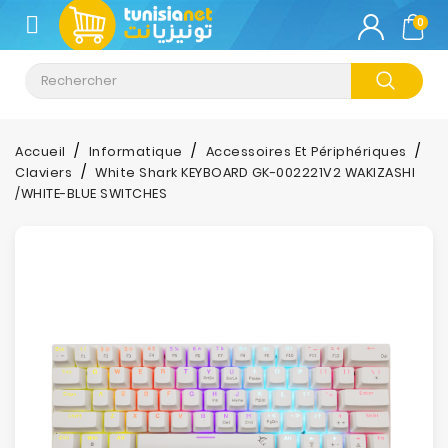
CATÉGORIE
0
Climatisation
Informatique
Accueil
Informatique
Accessoires Et Périphériques
Claviers
White Shark KEYBOARD GK-002221V2 WAKIZASHI
Téléphonie
/WHITE-BLUE SWITCHES
&
Tablette
Impression
Stockage
TV-
Son-
Photos