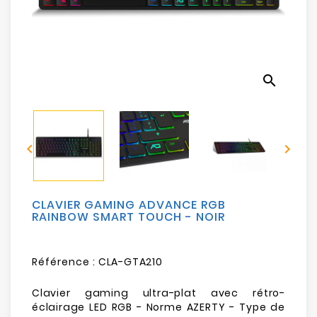
Electroménager
Bureautique
search
Réseau
&
Sécurité


Mobilités
&
Loisirs
CLAVIER GAMING ADVANCE RGB
RAINBOW SMART TOUCH - NOIR
Référence :
CLA-GTA210
Clavier gaming ultra-plat avec rétro-
éclairage LED RGB - Norme AZERTY - Type de