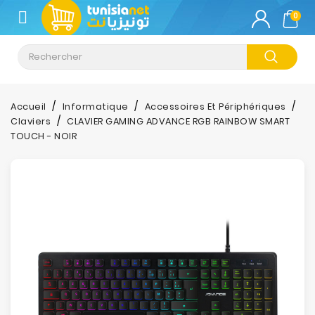
CATÉGORIE
0
Climatisation
Informatique
Accueil
Informatique
Accessoires Et Périphériques
Claviers
CLAVIER GAMING ADVANCE RGB RAINBOW SMART
Téléphonie
TOUCH - NOIR
&
Tablette
Impression
Stockage
TV-
Son-
Photos