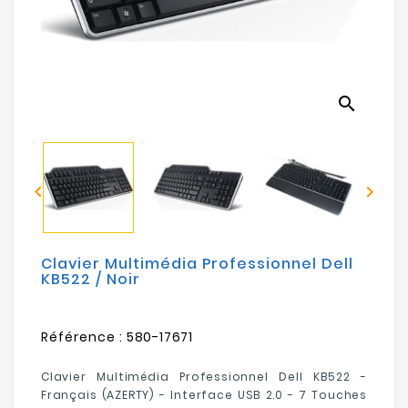
Electroménager
Bureautique
search
Réseau
&
Sécurité


Mobilités
&
Loisirs
Clavier Multimédia Professionnel Dell
KB522 / Noir
Référence :
580-17671
Clavier Multimédia Professionnel Dell KB522 -
Français (AZERTY) - Interface USB 2.0 - 7 Touches