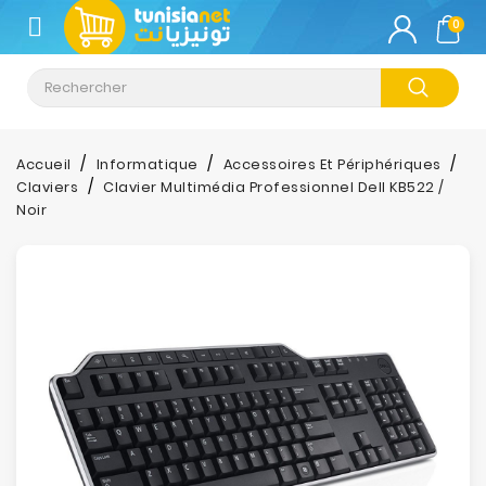
CATÉGORIE
0
Climatisation
Informatique
Accueil
Informatique
Accessoires Et Périphériques
Claviers
Clavier Multimédia Professionnel Dell KB522 /
Téléphonie
Noir
&
Tablette
Impression
Stockage
TV-
Son-
Photos