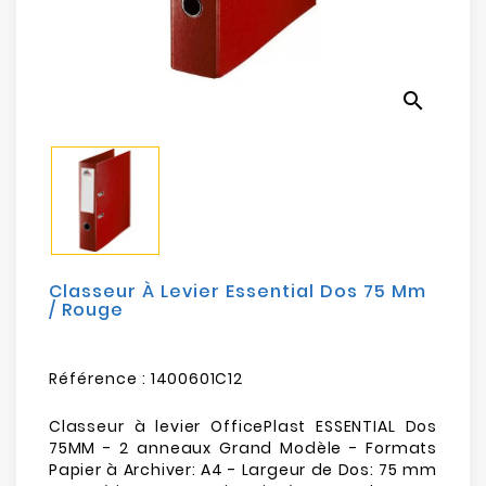
Electroménager
Bureautique
search
Réseau
&
Sécurité
Mobilités
&
Loisirs
Classeur À Levier Essential Dos 75 Mm
/ Rouge
Référence :
1400601C12
Classeur à levier OfficePlast ESSENTIAL Dos
75MM - 2 anneaux Grand Modèle - Formats
Papier à Archiver: A4 - Largeur de Dos: 75 mm