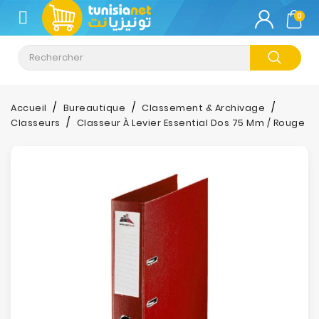
CATÉGORIE
0
Climatisation
Informatique
Accueil
Bureautique
Classement & Archivage
Classeurs
Classeur À Levier Essential Dos 75 Mm / Rouge
Téléphonie
&
Tablette
Impression
Stockage
TV-
Son-
Photos