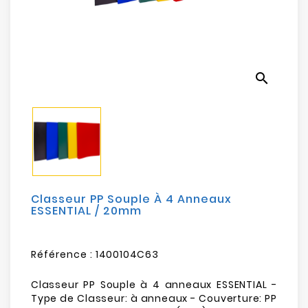
Electroménager
Bureautique
search
Réseau
&
Sécurité
Mobilités
&
Loisirs
Classeur PP Souple À 4 Anneaux
ESSENTIAL / 20mm
Référence :
1400104C63
Classeur PP Souple à 4 anneaux ESSENTIAL -
Type de Classeur: à anneaux - Couverture: PP