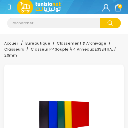
CATÉGORIE
0
Climatisation
Informatique
Accueil
Bureautique
Classement & Archivage
Classeurs
Classeur PP Souple À 4 Anneaux ESSENTIAL /
Téléphonie
20mm
&
Tablette
Impression
Stockage
TV-
Son-
Photos