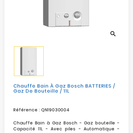
Electroménager
Bureautique
search
Réseau
&
Sécurité
Mobilités
&
Loisirs
Chauffe Bain À Gaz Bosch BATTERIES /
Gaz De Bouteille / 11L
Référence :
QN19030004
Chauffe Bain à Gaz Bosch - Gaz bouteille -
Capacité 11L - Avec piles - Automatique -