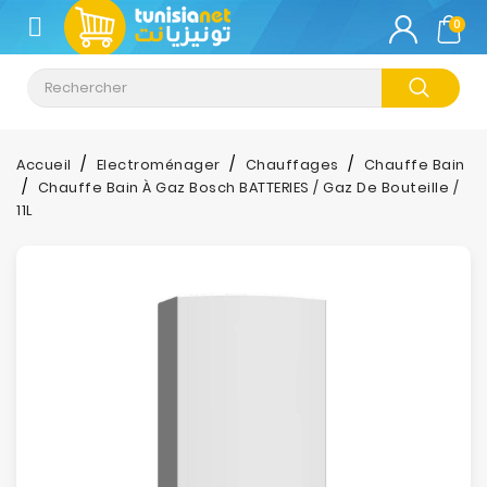
CATÉGORIE
0
Climatisation
Informatique
Accueil
Electroménager
Chauffages
Chauffe Bain
Chauffe Bain À Gaz Bosch BATTERIES / Gaz De Bouteille /
Téléphonie
11L
&
Tablette
Impression
Stockage
TV-
Son-
Photos