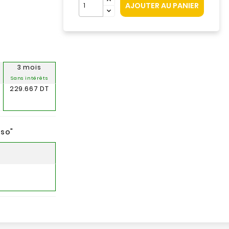
AJOUTER AU PANIER
3 mois
Sans intérêts
229.667 DT
nso
"