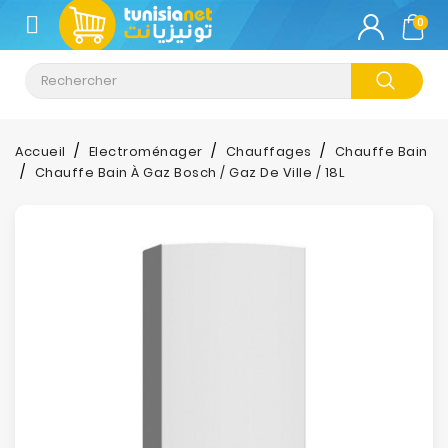
CATÉGORIE
0
Climatisation
Informatique
Accueil
Electroménager
Chauffages
Chauffe Bain
Chauffe Bain À Gaz Bosch / Gaz De Ville / 18L
Téléphonie
&
Tablette
Impression
Stockage
TV-
Son-
Photos