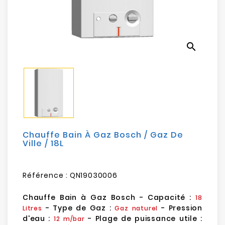
Electroménager
Bureautique
search
Réseau
&
Sécurité
Mobilités
&
Loisirs
Chauffe Bain À Gaz Bosch / Gaz De
Ville / 18L
Référence :
QN19030006
Chauffe Bain à Gaz Bosch - Capacité :
18
- Type de Gaz :
- Pression
Litres
Gaz naturel
d'eau :
- Plage de puissance utile :
12 m/bar