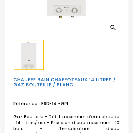
Electroménager
Bureautique
search
Réseau
&
Sécurité
Mobilités
&
Loisirs
CHAUFFE BAIN CHAFFOTEAUX 14 LITRES /
GAZ BOUTEILLE / BLANC
Référence :
BRD-14L-GPL
Gaz Bouteille - Débit maximum d’eau chaude
: 14 Litres/min - Pression d'eau maximum : 10
bars - Température d'eau