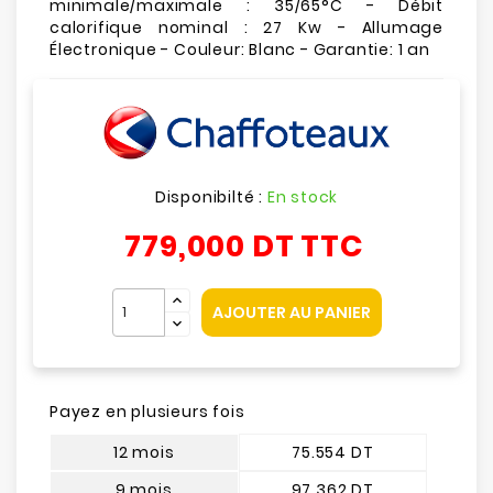
minimale/maximale : 35/65°C - Débit
calorifique nominal : 27 Kw - Allumage
Électronique - Couleur: Blanc - Garantie: 1 an
Disponibilté :
En stock
779,000 DT
TTC
AJOUTER AU PANIER
Payez en plusieurs fois
12 mois
75.554 DT
9 mois
97.362 DT