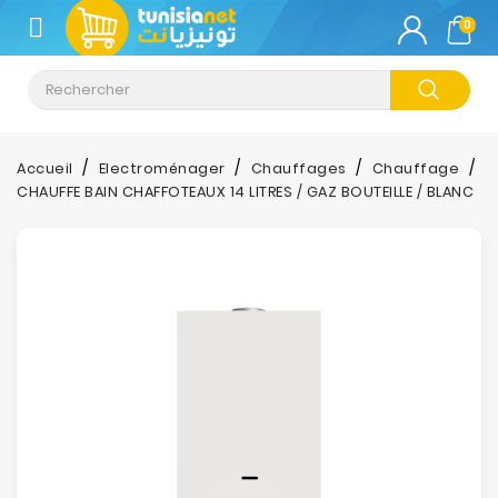
CATÉGORIE
0
Climatisation
Informatique
Accueil
Electroménager
Chauffages
Chauffage
CHAUFFE BAIN CHAFFOTEAUX 14 LITRES / GAZ BOUTEILLE / BLANC
Téléphonie
&
Tablette
Impression
Stockage
TV-
Son-
Photos