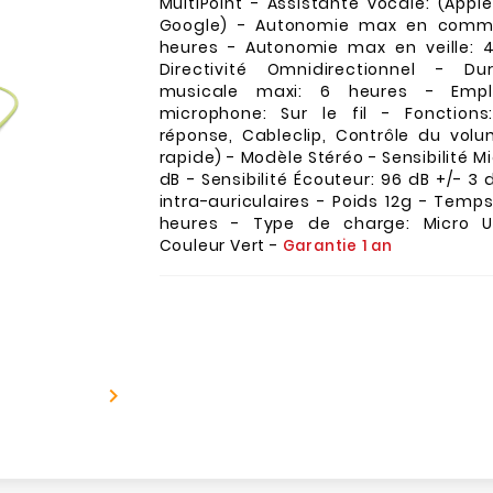
MultiPoint - Assistante vocale: (Apple 
Google) - Autonomie max en commun
heures - Autonomie max en veille: 
Directivité Omnidirectionnel - Du
musicale maxi: 6 heures - Emp
microphone: Sur le fil - Fonction
réponse, Cableclip, Contrôle du vol
rapide) - Modèle Stéréo - Sensibilité M
dB - Sensibilité Écouteur: 96 dB +/- 3 
intra-auriculaires - Poids 12g - Temp
heures - Type de charge: Micro U
Couleur Vert -
Garantie 1 an
