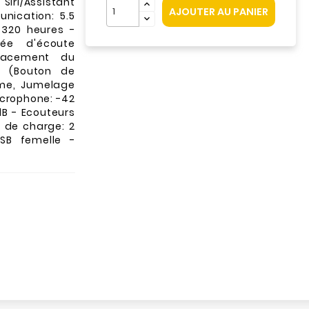
Siri/Assistant
AJOUTER AU PANIER
ication: 5.5
4320 heures -
rée d'écoute
lacement du
s: (Bouton de
ume, Jumelage
icrophone: -42
dB - Ecouteurs
s de charge: 2
SB femelle -