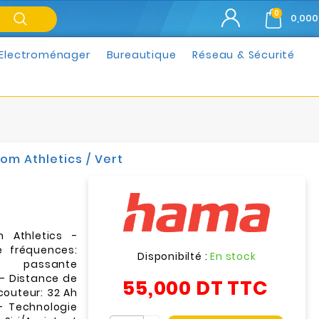
0
0,000
Electroménager
Bureautique
Réseau & Sécurité
m Athletics / Vert
 Athletics -
e fréquences:
Disponibilté :
En stock
passante
 - Distance de
55,000 DT
TTC
couteur: 32 Ah
- Technologie